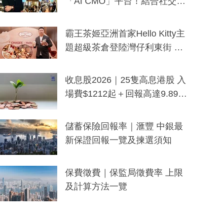
「AI CMO」平台！結合社交聆
聽與廣東話大模型 助中小企數
分鐘生成「貼地」宣傳短片
霸王茶姬亞洲首家Hello Kitty主
題超級茶倉登陸灣仔利東街 推
出首創「伯爵紅茶色」Hello Kitt
y及香港限定特調系列
收息股2026｜25隻高息港股 入
場費$1212起＋回報高達9.89
厘！持續更新
儲蓄保險回報率｜滙豐 中銀最
新保證回報一覽及揀選須知
保費徵費｜保監局徵費率 上限
及計算方法一覽