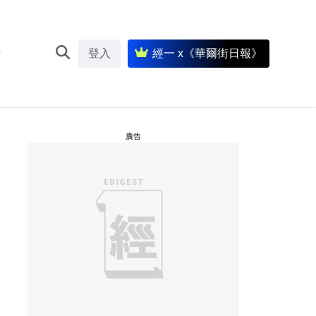
登入
經一 x《華爾街日報》
廣告