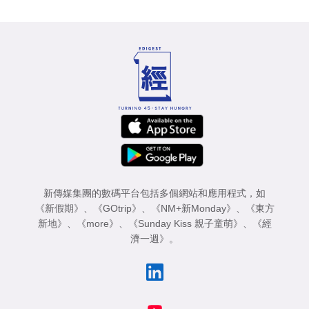
新傳媒集團的數碼平台包括多個網站和應用程式，如
《新假期》
、
《GOtrip》
、
《NM+新Monday》
、
《東方
新地》
、
《more》
、
《Sunday Kiss 親子童萌》
、
《經
濟一週》
。