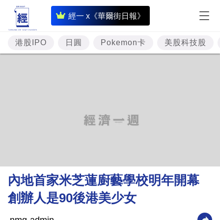
即
經一 x《華爾街日報》
時
財
港股IPO
日圓
Pokemon卡
美股科技股
經
專
題
投
資
樓
市
理
內地首家米芝蓮廚藝學校明年開幕
財
創辦人是90後港美少女
商
業