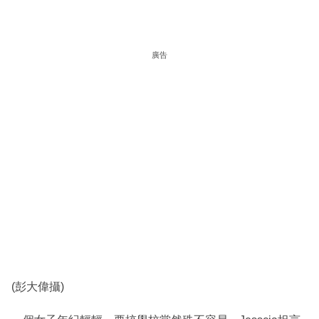
廣告
(彭大偉攝)