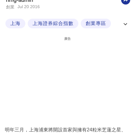
nmg-admin
Jul 20 2016
創業
科
技
上海
上海證券綜合指數
創業專區
職
米芝蓮
場
廣告
生
活
時
事
專
欄
訂
閱
專
明年三月，上海浦東將開設首家與擁有24粒米芝蓮之星、
區