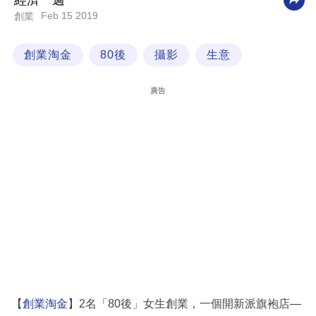
經濟一週
Feb 15 2019
創業
科
技
創業淘金
80後
攝影
生意
職
場
廣告
生
活
時
事
專
欄
訂
閱
專
【
創業淘金
】2名「80後」女生創業，一個開新派旗袍店—
區