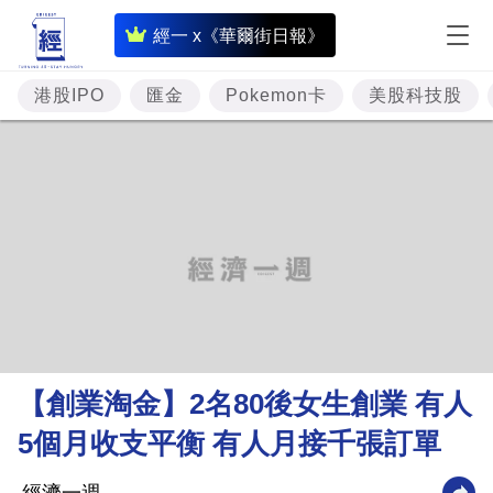
即
經一 x《華爾街日報》
時
財
港股IPO
匯金
Pokemon卡
美股科技股
經
專
題
投
資
樓
市
理
【創業淘金】2名80後女生創業 有人
財
5個月收支平衡 有人月接千張訂單
商
業