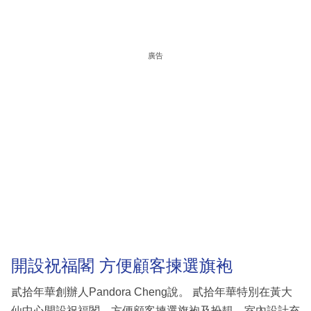
廣告
開設祝福閣 方便顧客揀選旗袍
貳拾年華創辦人Pandora Cheng說。 貳拾年華特別在黃大
仙中心開設祝福閣，方便顧客揀選旗袍及扮靚，室內設計充