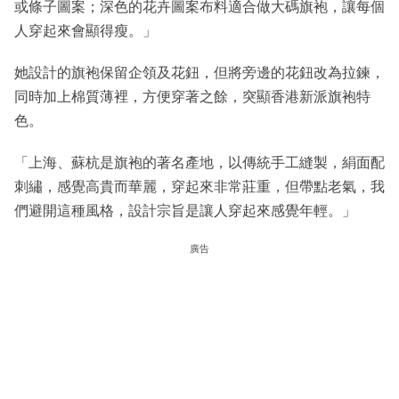
或條子圖案；深色的花卉圖案布料適合做大碼旗袍，讓每個
人穿起來會顯得瘦。」
她設計的旗袍保留企領及花鈕，但將旁邊的花鈕改為拉鍊，
同時加上棉質薄裡，方便穿著之餘，突顯香港新派旗袍特
色。
「上海、蘇杭是旗袍的著名產地，以傳統手工縫製，絹面配
刺繡，感覺高貴而華麗，穿起來非常莊重，但帶點老氣，我
們避開這種風格，設計宗旨是讓人穿起來感覺年輕。」
廣告