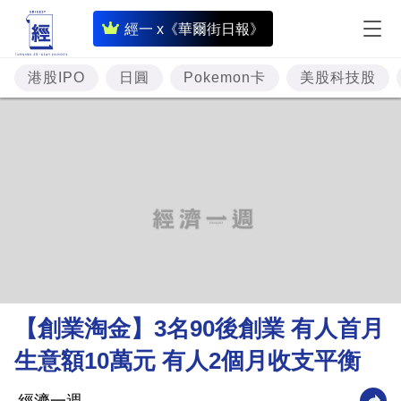
即
經一 x《華爾街日報》
時
財
港股IPO
日圓
Pokemon卡
美股科技股
經
專
題
投
資
樓
市
理
【創業淘金】3名90後創業 有人首月
財
生意額10萬元 有人2個月收支平衡
商
業