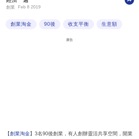
經濟一週
Feb 8 2019
創業
科
技
創業淘金
90後
收支平衡
生意額
職
場
廣告
生
活
時
事
專
欄
訂
閱
專
【
創業淘金
】3名90後創業，有人創辦靈活共享空間，開業
區