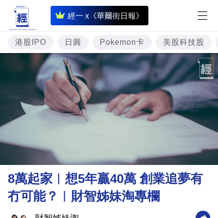
即
經一 x《華爾街日報》
時
財
港股IPO
日圓
Pokemon卡
美股科技股
經
專
題
投
資
樓
市
理
8萬起家︳想5年贏40萬 創業追夢有
財
冇可能？︳財智姊妹淘專欄
商
業