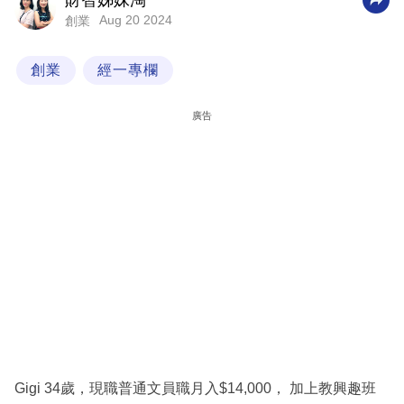
財智姊妹淘
Aug 20 2024
創業
科
技
創業
經一專欄
職
場
廣告
生
活
時
事
專
欄
訂
閱
專
Gigi 34歲，現職普通文員職月入$14,000， 加上教興趣班
區