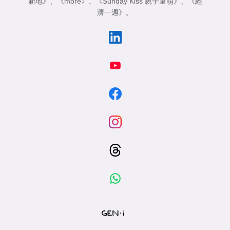
新地》
、
《more》
、
《Sunday Kiss 親子童萌》
、
《經
濟一週》
。