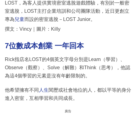
LOST，為客人提供實境密室逃脫遊戲體驗，有別於一般密
室逃脫，LOST主打企業培訓和公司團隊活動，近日更創立
專為
兒童
而設的密室逃脫－LOST Junior。
撰文：Vincy｜圖片：Killy
7位數成本創業 一年回本
Rick指店名LOST的4個英文字母分別是Learn（學習）、
Observe（觀察）、Solve（解難）和Think（思考），他認
為這4個學習的元素是沒有年齡限制的。
他希望擁有不同
人生
閱歷或社會地位的人，都以平等的身分
進入密室，互相學習和共同成長。
廣告