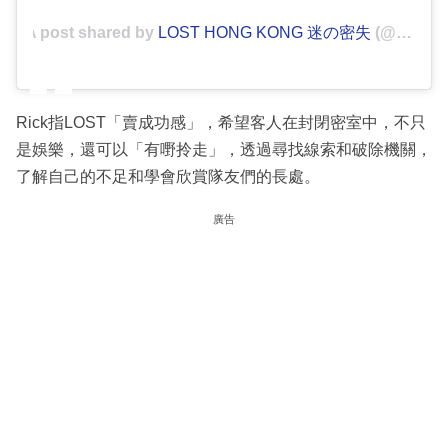
A post shared by
LOST HONG KONG 迷の密失
(@lost_hk) on
Rick指LOST「賣成功感」，希望客人在封閉密室中，不只
是娛樂，還可以「有嘢拎走」，透過尋找線索和破除機關，
了解自己的不足和學會欣賞隊友們的長處。
廣告