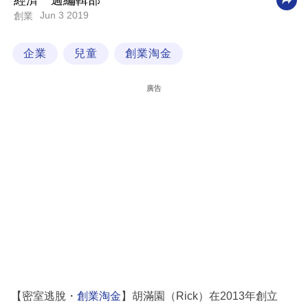
經濟一週編輯部
Jun 3 2019
創業
科
技
企業
兒童
創業淘金
職
場
廣告
生
活
時
事
專
欄
訂
閱
專
【密室逃脫・
創業淘金
】胡滿園（Rick）在2013年創立
區