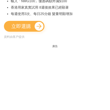
輸入「NMG100」優惠碼額外減$100
香港用家真實試用 8週後效果已經顯著
每週使用3次、每日25分鐘 髮量明顯增加
立即選購
資料由客戶提供
廣告