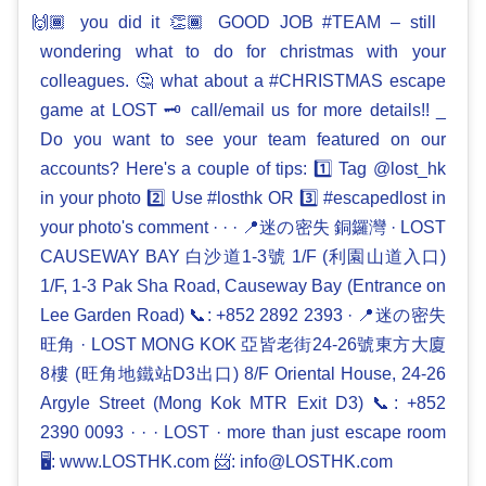
🙌🏾 you did it 👏🏾 GOOD JOB #TEAM – still
wondering what to do for christmas with your
colleagues. 🤔 what about a #CHRISTMAS escape
game at LOST 🗝 call/email us for more details!! _
Do you want to see your team featured on our
accounts? Here's a couple of tips: 1⃣ Tag @lost_hk
in your photo 2⃣ Use #losthk OR 3⃣ #escapedlost in
your photo's comment · · · 📍迷の密失 銅鑼灣 · LOST
CAUSEWAY BAY 白沙道1-3號 1/F (利園山道入口)
1/F, 1-3 Pak Sha Road, Causeway Bay (Entrance on
Lee Garden Road) 📞: +852 2892 2393 · 📍迷の密失
旺角 · LOST MONG KOK 亞皆老街24-26號東方大廈
8樓 (旺角地鐵站D3出口) 8/F Oriental House, 24-26
Argyle Street (Mong Kok MTR Exit D3) 📞: +852
2390 0093 · · · LOST · more than just escape room
🖥: www.LOSTHK.com 📨: info@LOSTHK.com