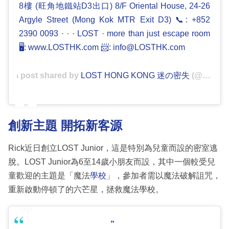
8樓 (旺角地鐵站D3出口) 8/F Oriental House, 24-26
Argyle Street (Mong Kok MTR Exit D3) 📞: +852
2390 0093 · · · LOST · more than just escape room
🖥: www.LOSTHK.com 📨: info@LOSTHK.com
A post shared by
LOST HONG KONG 迷の密失
(@lost_hk) on
創新主題 開拓新客源
Rick近日創立LOST Junior，這是特別為兒童而設的密室逃
脫。LOST Junior為6至14歲小朋友而設，其中一個較受兒
童歡迎的主題是「魔法
學校
」，參加者需以魔法破解詛咒，
重新啟動停頓了的六芒星，拯救魔法學校。