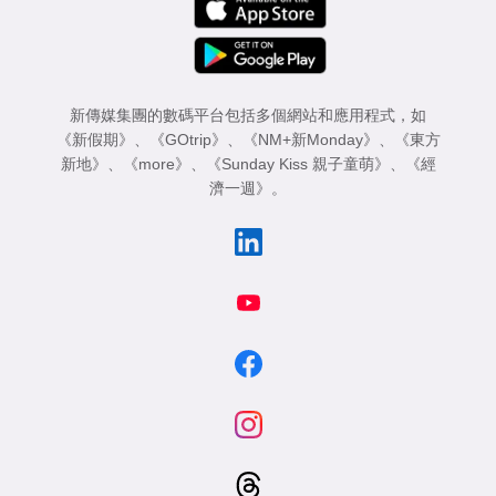
新傳媒集團的數碼平台包括多個網站和應用程式，如
《新假期》
、
《GOtrip》
、
《NM+新Monday》
、
《東方
新地》
、
《more》
、
《Sunday Kiss 親子童萌》
、
《經
濟一週》
。