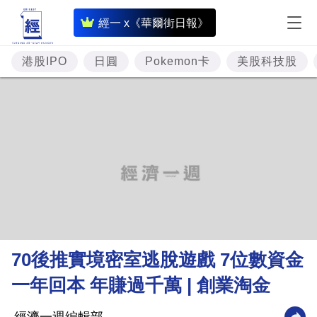
即
經一 x《華爾街日報》
時
財
港股IPO
日圓
Pokemon卡
美股科技股
經
專
題
投
資
樓
市
理
70後推實境密室逃脫遊戲 7位數資金
財
一年回本 年賺過千萬 | 創業淘金
商
業