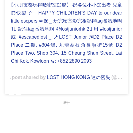
【小朋友都玩得嘅密室逃脫】 祝各位小小逃出者 兒童
節快樂 🎉 · HAPPY CHILDREN'S DAY to our dear
little escpers 🙌🏽 _ 玩完密室影完相記得tag番我地啊
1⃣ 記住tag番我地啊 @lostjuniorhk 2⃣ 用 #lostjunior
或 #escapedlost _ 📍LOST Junior @D2 Place D2
Place 二期, #304舖, 九龍荔枝角長順街15號 D2
Place Two, Shop 304, 15 Cheung Shun Street, Lai
Chi Kok, Kowloon 📞: +852 2890 2093
A post shared by
LOST HONG KONG 迷の密失
(@lost_hk) on
廣告