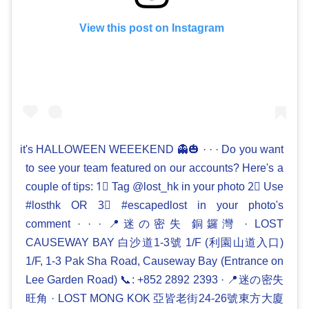
View this post on Instagram
it's HALLOWEEN WEEEKEND 👻🎃 · · · Do you want
to see your team featured on our accounts? Here's a
couple of tips: 1⃣ Tag @lost_hk in your photo 2⃣ Use
#losthk OR 3⃣ #escapedlost in your photo's
comment · · · 📍迷の密失 銅鑼灣 · LOST
CAUSEWAY BAY 白沙道1-3號 1/F (利園山道入口)
1/F, 1-3 Pak Sha Road, Causeway Bay (Entrance on
Lee Garden Road) 📞: +852 2892 2393 · 📍迷の密失
旺角 · LOST MONG KOK 亞皆老街24-26號東方大廈