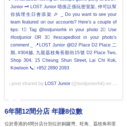
Junior 🗝 LOST Junior 唔係正係玩密室架, 仲可以幫
你搞埋生日會添架 🎉 _ Do you want to see your
team featured on our accounts? Here's a couple of
tips: 1⃣ Tag @lostjuniorhk in your photo 2⃣ Use
#lostjunior OR 3⃣ #escapedlost in your photo's
comment _ 📍LOST Junior @D2 Place D2 Place 二
期, #304舖, 九龍荔枝角長順街15號 D2 Place Two,
Shop 304, 15 Cheung Shun Street, Lai Chi Kok,
Kowloon 📞: +852 2890 2093
A post shared by
LOST Junior
(@lostjuniorhk) on
Apr 25,
6年開12間分店 年賺8位數
位於香港的4間分店分別位於銅鑼灣、旺角、荔枝角和荃