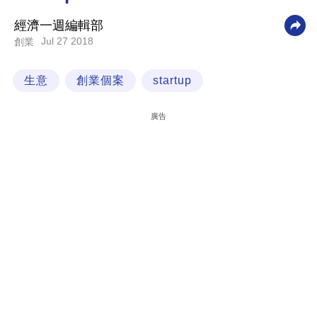
科
經濟一週編輯部
技
Jul 27 2018
創業
職
生意
創業個案
startup
場
生
廣告
活
時
事
專
欄
訂
閱
專
區