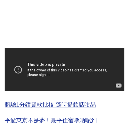
體驗1分鐘貸款批核 隨時提款話咁易
平遊東京不是夢！最平住宿喺晒呢到