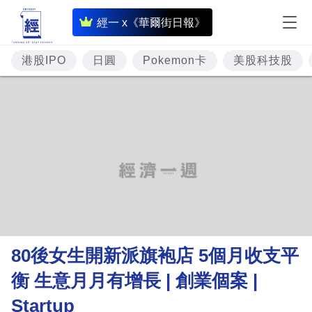
即
經一 x《華爾街日報》
時
財
港股IPO
日圓
Pokemon卡
美股科技股
經
專
題
投
資
樓
市
理
80後女生開新派旗袍店 5個月收支平
財
衡 生意月月有增長 | 創業個案 |
商
Startup
業