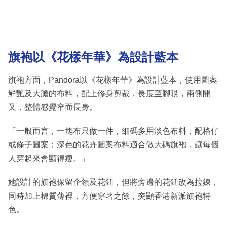
旗袍以《花樣年華》為設計藍本
旗袍方面，Pandora以《花樣年華》為設計藍本，使用圖案
鮮艷及大膽的布料，配上修身剪裁，長度至腳眼，兩側開
叉，整體感覺窄而長身。
「一般而言，一塊布只做一件，細碼多用淡色布料，配格仔
或條子圖案；深色的花卉圖案布料適合做大碼旗袍，讓每個
人穿起來會顯得瘦。」
她設計的旗袍保留企領及花鈕，但將旁邊的花鈕改為拉鍊，
同時加上棉質薄裡，方便穿著之餘，突顯香港新派旗袍特
色。