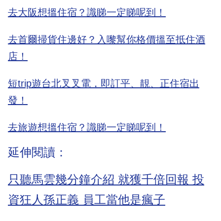
去大阪想搵住宿？識睇一定睇呢到！
去首爾掃貨住邊好？入嚟幫你格價搵至抵住酒
店！
短trip遊台北叉叉電，即訂平、靚、正住宿出
發！
去旅遊想搵住宿？識睇一定睇呢到！
延伸閱讀：
只聽馬雲幾分鐘介紹 就獲千倍回報 投
資狂人孫正義 員工當他是瘋子