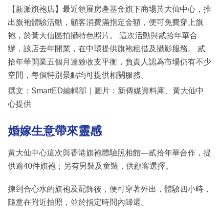
【新派旗袍店】最近領展房產基金旗下商場黃大仙中心，推
出旗袍體驗活動，顧客消費滿指定金額，便可免費穿上旗
袍，於黃大仙區拍攝特色照片。 這次活動與貳拾年華合
辦，該店去年開業，在中環提供旗袍租借及攝影服務。 貳
拾年華開業五個月達致收支平衡，負責人認為市場仍有不少
空間，每個特別景點均可提供相關服務。
撰文：SmartED編輯部｜圖片：新傳媒資料庫、黃大仙中
心提供
婚嫁生意帶來靈感
黃大仙中心這次與香港旗袍體驗照相館—貳拾年華合作，提
供逾40件旗袍；另有男裝及童裝，供顧客選擇。
揀到合心水的旗袍及配飾後，便可穿著外出，體驗四小時，
隨意在附近拍照，並於指定時間內歸還。