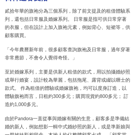
貳拾年華的旗袍分為三個系列，除了前文提及的租借體驗系
列，還包括日常服及婚嫁系列。 日常服是指可供日常穿著
的衣服，但在設計上加入旗袍元素，例如背心、短裙等，供
顧客購買。
「今年農曆新年前，很多顧客查詢旗袍及日常服，過年穿著
非常應節，不會令人覺得奇怪。」
至於婚嫁系列，主要是供新人租借的款式，用以拍攝婚紗照
或舉行婚宴，設計較為華麗，包括拖尾、露背或綴以喱士的
款式。 作為租借的體驗或婚嫁旗袍，均可以度身訂造，以
體驗旗袍而言，日租約300多元；購買現貨約800多元； 訂
造約1,000多元。
由於Pandora一直從事與婚嫁有關的生意，顧客多是準備結
婚的新人，例如想影一輯中式婚紗照的新人，或是準新娘與
一群姊妹影相留念，本地人約佔整體顧客七成。 「顧客當