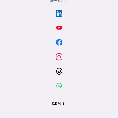
濟一週》
。