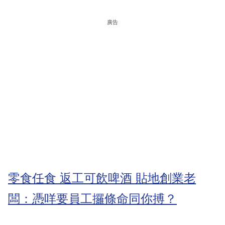
廣告
零食任食 返工可飲啤酒 貼地創業老
闆：憑咩要員工攞條命同你搏？