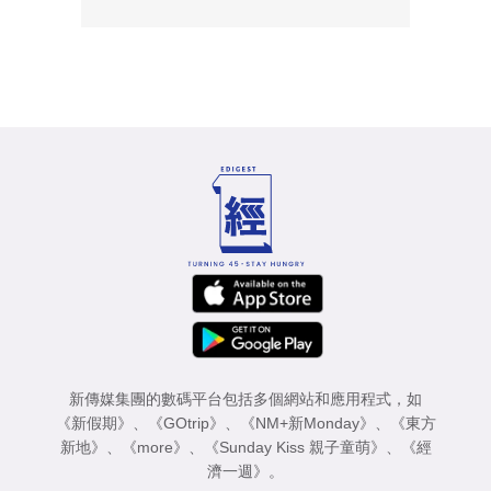
新傳媒集團的數碼平台包括多個網站和應用程式，如
《新假期》
、
《GOtrip》
、
《NM+新Monday》
、
《東方
新地》
、
《more》
、
《Sunday Kiss 親子童萌》
、
《經
濟一週》
。