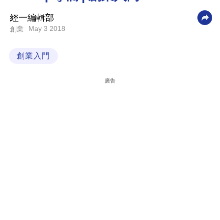
科
經一編輯部
技
May 3 2018
創業
職
創業入門
場
生
廣告
活
時
事
專
欄
訂
閱
專
區