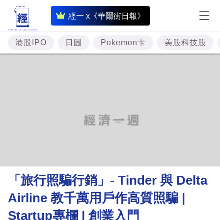
即
經一 x《華爾街日報》
時
財
港股IPO
日圓
Pokemon卡
美股科技股
經
專
題
投
資
樓
市
理
「旅行照騙行銷」- Tinder 與 Delta
財
Airline 教千萬用戶作高質照騙 |
商
Startup專欄 | 創業入門
業