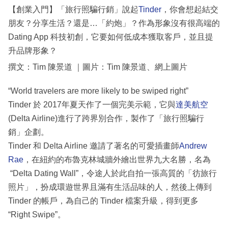
【創業入門】「旅行照騙行銷」說起
Tinder
，你會想起結交
朋友？分享生活？還是…「約炮」？作為形象沒有很高端的
Dating App 科技初創，它要如何低成本獲取客戶，並且提
升品牌形象？
撰文：Tim 陳景道 ｜圖片：Tim 陳景道、網上圖片
“World travelers are more likely to be swiped right”
Tinder 於 2017年夏天作了一個完美示範，它與
達美航空
(Delta Airline)進行了跨界別合作，製作了「旅行照騙行
銷」企劃。
Tinder 和 Delta Airline 邀請了著名的可愛插畫師
Andrew
Rae
，在紐約的布魯克林城牆外繪出世界九大名勝，名為
“Delta Dating Wall”，令途人於此自拍一張高質的「彷旅行
照片」，扮成環遊世界且滿有生活品味的人，然後上傳到
Tinder 的帳戶，為自己的 Tinder 檔案升級，得到更多
“Right Swipe”。