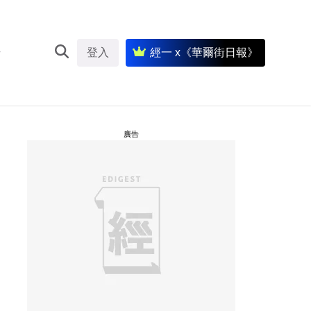
登入
經一 x《華爾街日報》
廣告