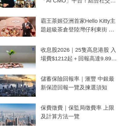
「AI CMO」平台！結合社交聆
聽與廣東話大模型 助中小企數
分鐘生成「貼地」宣傳短片
霸王茶姬亞洲首家Hello Kitty主
題超級茶倉登陸灣仔利東街 推
出首創「伯爵紅茶色」Hello Kitt
y及香港限定特調系列
收息股2026｜25隻高息港股 入
場費$1212起＋回報高達9.89
厘！持續更新
儲蓄保險回報率｜滙豐 中銀最
新保證回報一覽及揀選須知
保費徵費｜保監局徵費率 上限
及計算方法一覽