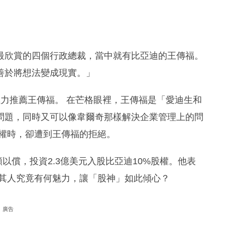
最欣賞的四個行政總裁，當中就有比亞迪的王傳福。
善於將想法變成現實。」
極力推薦王傳福。 在芒格眼裡，王傳福是「愛迪生和
問題，同時又可以像韋爾奇那樣解決企業管理上的問
股權時，卻遭到王傳福的拒絕。
願以償，投資2.3億美元入股比亞迪10%股權。他表
福其人究竟有何魅力，讓「股神」如此傾心？
廣告