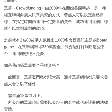
刃而解。
眾籌（Crowdfunding）由2009年在開始美國興起，是一種
經互聯網向廣大民眾集資的方式，發起人可以設定自己目
標，在指定時間內達到一定數量的資金，成功達到這個目標
就可以拿到籌到的款項。
之前就有2名80後港人以推出1,000多套西遊記主題的Board
game，在眾籌網籌得330萬資金。只要能好好利用這些平
台，達到理想絕不是夢。
如果我想搞眾籌要合乎咩資格？
一般而言，眾籌嘅門檻都唔太高，通常眾籌網站都只要求發
起人合乎以下條件：
．需年滿18歲或以上。
．所發起的眾籌項目需要以發起人的名字或代表註冊的法律
實體。