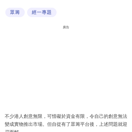
科
眾籌
經一專題
技
職
廣告
場
生
活
時
事
專
欄
訂
閱
不少港人創意無限，可惜礙於資金有限，令自己的創意無法
專
變成實物推出市場。但自從有了眾籌平台後，上述問題就迎
區