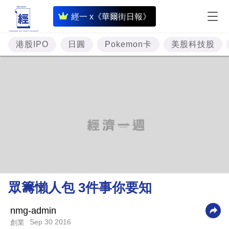
即
經一 x《華爾街日報》
時
財
港股IPO
日圓
Pokemon卡
美股科技股
經
專
題
投
資
樓
市
理
眾籌懶人包 3件事你要知
財
商
nmg-admin
Sep 30 2016
創業
業