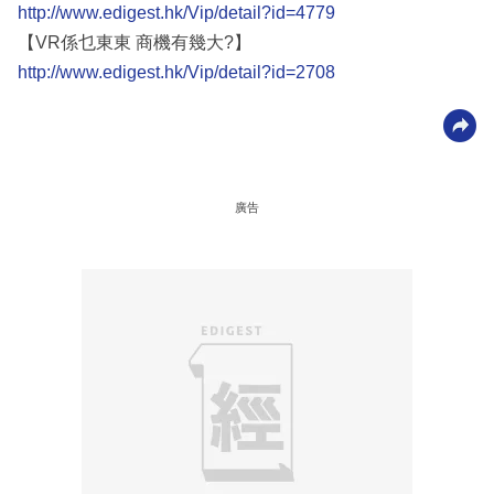
http://www.edigest.hk/Vip/detail?id=4779
【VR係乜東東 商機有幾大?】
http://www.edigest.hk/Vip/detail?id=2708
廣告