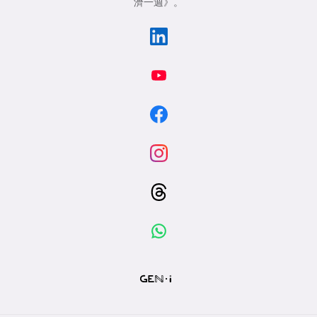
濟一週》
。