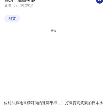
經濟一週編輯部
Jan 26 2018
創業
科
技
創業
職
場
廣告
生
活
時
事
專
欄
訂
閱
專
位於油麻地果欄對面的進濤果欄，主打售賣高質素的日本水
區