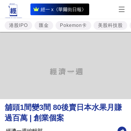
即
經一 x《華爾街日報》
時
財
港股IPO
匯金
Pokemon卡
美股科技股
經
專
題
投
資
樓
市
理
舖頭1間變3間 80後賣日本水果月賺
財
過百萬 | 創業個案
商
業