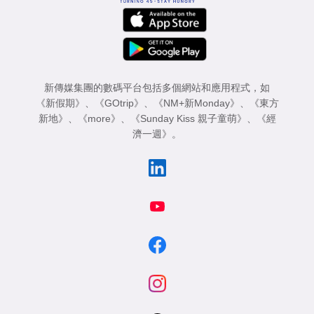
新傳媒集團的數碼平台包括多個網站和應用程式，如
《新假期》
、
《GOtrip》
、
《NM+新Monday》
、
《東方
新地》
、
《more》
、
《Sunday Kiss 親子童萌》
、
《經
濟一週》
。