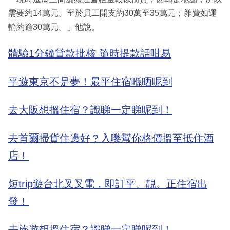
需要約14萬元。至於員工開支約30萬至35萬元；雜費如運
輸約逾30萬元。」他說。
體驗1分鐘貸款批核 隨時提款話咁易
平遊東京不是夢！最平住宿喺晒呢到
去大阪想搵住宿？識睇一定睇呢到！
去首爾掃貨住邊好？入嚟幫你格價搵至抵住酒
店！
短trip遊台北叉叉電，即訂平、靚、正住宿出
發！
去旅遊想搵住宿？識睇一定睇呢到！