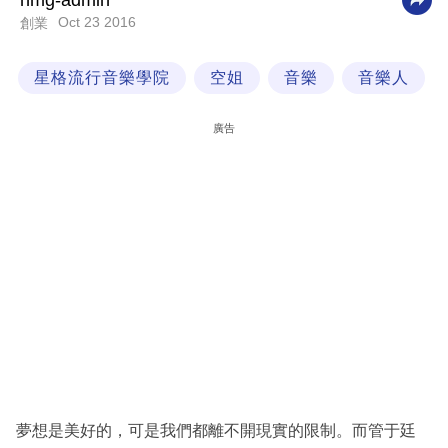
nmg-admin
Oct 23 2016
創業
科
技
星格流行音樂學院
空姐
音樂
音樂人
職
場
廣告
生
活
時
事
專
欄
訂
閱
專
夢想是美好的，可是我們都離不開現實的限制。而管于廷
區