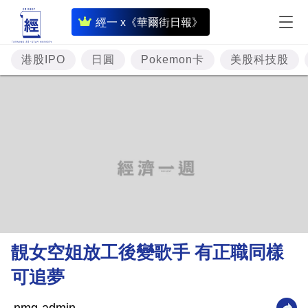
即
經一 x《華爾街日報》
時
財
港股IPO
日圓
Pokemon卡
美股科技股
經
專
題
投
資
樓
市
理
靚女空姐放工後變歌手 有正職同樣
財
可追夢
商
業