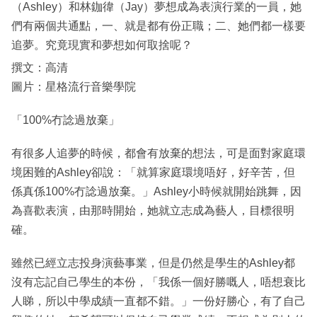
（Ashley）和林鉫徫（Jay）夢想成為表演行業的一員，她
們有兩個共通點，一、就是都有份正職；二、她們都一樣要
追夢。究竟現實和夢想如何取捨呢？
撰文：高清
圖片：星格流行音樂學院
「100%冇諗過放棄」
有很多人追夢的時候，都會有放棄的想法，可是面對家庭環
境困難的Ashley卻說：「就算家庭環境唔好，好辛苦，但
係真係100%冇諗過放棄。」Ashley小時候就開始跳舞，因
為喜歡表演，由那時開始，她就立志成為藝人，目標很明
確。
雖然已經立志投身演藝事業，但是仍然是學生的Ashley都
沒有忘記自己學生的本份，「我係一個好勝嘅人，唔想衰比
人睇，所以中學成績一直都不錯。」一份好勝心，有了自己