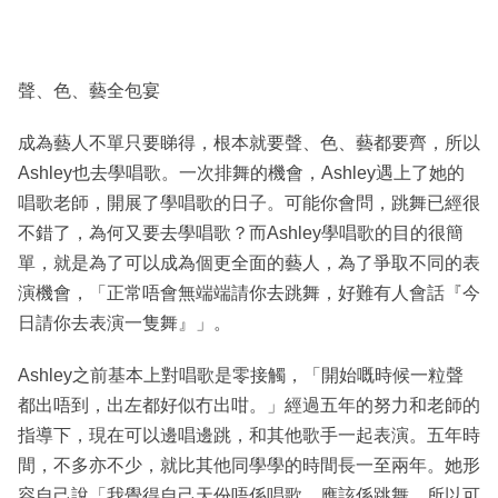
聲、色、藝全包宴
成為藝人不單只要睇得，根本就要聲、色、藝都要齊，所以
Ashley也去學唱歌。一次排舞的機會，Ashley遇上了她的
唱歌老師，開展了學唱歌的日子。可能你會問，跳舞已經很
不錯了，為何又要去學唱歌？而Ashley學唱歌的目的很簡
單，就是為了可以成為個更全面的藝人，為了爭取不同的表
演機會，「正常唔會無端端請你去跳舞，好難有人會話『今
日請你去表演一隻舞』」。
Ashley之前基本上對唱歌是零接觸，「開始嘅時候一粒聲
都出唔到，出左都好似冇出咁。」經過五年的努力和老師的
指導下，現在可以邊唱邊跳，和其他歌手一起表演。五年時
間，不多亦不少，就比其他同學學的時間長一至兩年。她形
容自己說「我覺得自己天份唔係唱歌，應該係跳舞，所以可