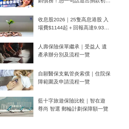
銷債務！憑一句話道出捐款初
衷：加州26萬人接獲免債通知、
一度被誤當詐騙手段
收息股2026｜25隻高息港股 入
場費$1144起＋回報高達9.93
厘！持續更新
人壽保險保單繼承｜受益人 遺
產承辦分別及流程一覽
自願醫保支氣管炎索償｜住院保
障範圍及申請流程一覽
藍十字旅遊保險比較｜智在遊
尊尚 智選 郵輪計劃保障額一覽