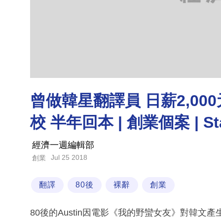
曾做韓星翻譯員 日薪2,00
校 半年回本 | 創業個案 | Sta
經濟一週編輯部
Jul 25 2018
創業
翻譯
80後
裸辭
創業
80後的Austin因電影《我的野蠻女友》對韓