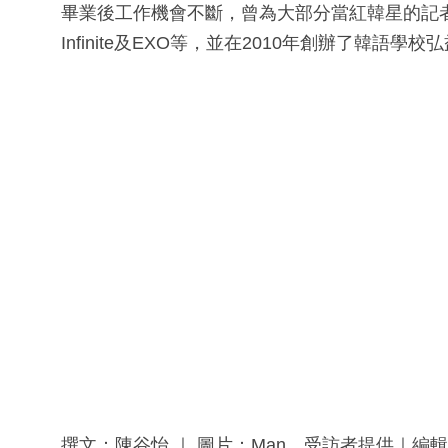
畢業後工作機會不斷，曾為大部分當紅韓星的記者會及
Infinite及EXO等，並在2010年創辦了韓
撰文：陳谷怡 ｜ 圖片：Man、受訪者提供｜編