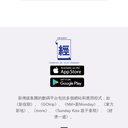
新傳媒集團的數碼平台包括多個網站和應用程式，如
《新假期》
、
《GOtrip》
、
《NM+新Monday》
、
《東方
新地》
、
《more》
、
《Sunday Kiss 親子童萌》
、
《經
濟一週》
。