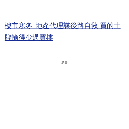
樓市寒冬 地產代理謀後路自救 買的士
牌輸得少過買樓
廣告