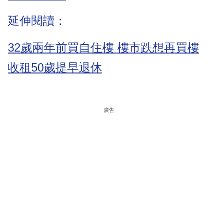
延伸閱讀：
32歲兩年前買自住樓 樓市跌想再買樓
收租50歲提早退休
廣告