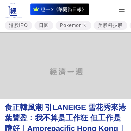
即
經一 x《華爾街日報》
時
財
港股IPO
日圓
Pokemon卡
美股科技股
經
專
題
投
資
樓
市
理
食正韓風潮 引LANEIGE 雪花秀來港
財
葉豐盈﹕我不算是工作狂 但工作是
商
嗜好｜Amorepacific Hong Kong｜
業