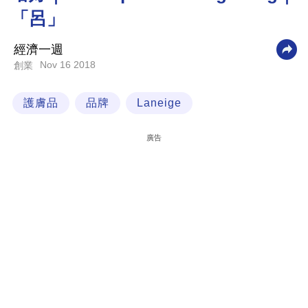
「呂」
科
技
經濟一週
職
Nov 16 2018
創業
場
護膚品
品牌
Laneige
生
活
廣告
時
事
專
欄
訂
閱
專
區