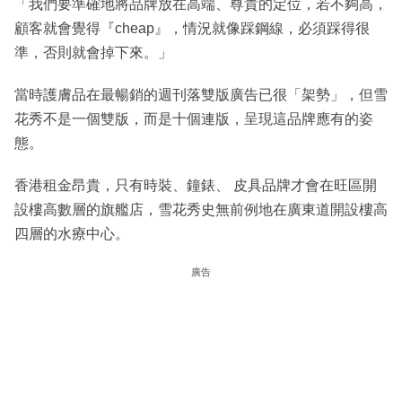
「我們要準確地將品牌放在高端、尊貴的定位，若不夠高，
顧客就會覺得『cheap』，情況就像踩鋼線，必須踩得很
準，否則就會掉下來。」
當時護膚品在最暢銷的週刊落雙版廣告已很「架勢」，但雪
花秀不是一個雙版，而是十個連版，呈現這品牌應有的姿
態。
香港租金昂貴，只有時裝、鐘錶、 皮具品牌才會在旺區開
設樓高數層的旗艦店，雪花秀史無前例地在廣東道開設樓高
四層的水療中心。
廣告