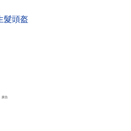
。
生髮頭盔
廣告