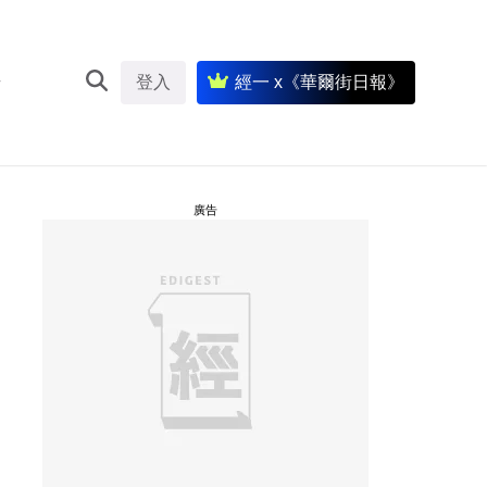
登入
經一 x《華爾街日報》
廣告