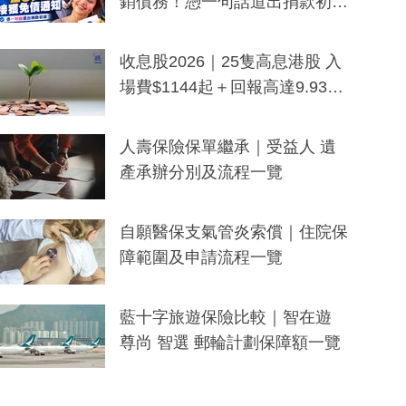
銷債務！憑一句話道出捐款初
衷：加州26萬人接獲免債通知、
一度被誤當詐騙手段
收息股2026｜25隻高息港股 入
場費$1144起＋回報高達9.93
厘！持續更新
人壽保險保單繼承｜受益人 遺
產承辦分別及流程一覽
自願醫保支氣管炎索償｜住院保
障範圍及申請流程一覽
藍十字旅遊保險比較｜智在遊
尊尚 智選 郵輪計劃保障額一覽