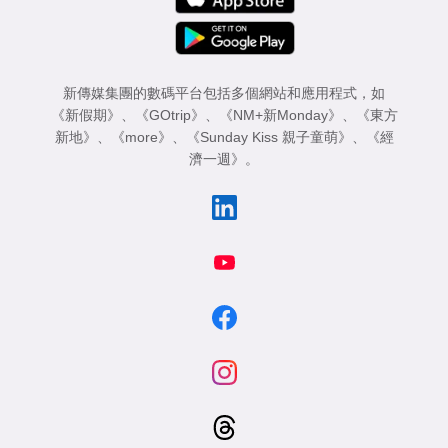
新傳媒集團的數碼平台包括多個網站和應用程式，如
《新假期》
、
《GOtrip》
、
《NM+新Monday》
、
《東方
新地》
、
《more》
、
《Sunday Kiss 親子童萌》
、
《經
濟一週》
。