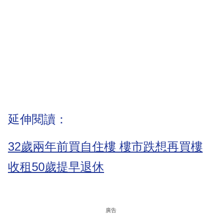
延伸閱讀：
32歲兩年前買自住樓 樓市跌想再買樓
收租50歲提早退休
廣告