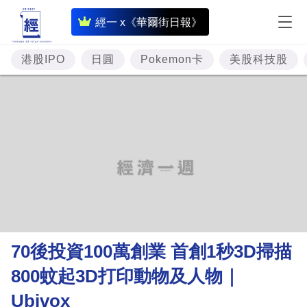
即
經一 x《華爾街日報》
時
財
港股IPO
日圓
Pokemon卡
美股科技股
經
專
題
投
資
樓
市
理
70後投資100萬創業 首創1秒3D掃描
財
800蚊起3D打印動物及人物｜
商
Ubivox
業