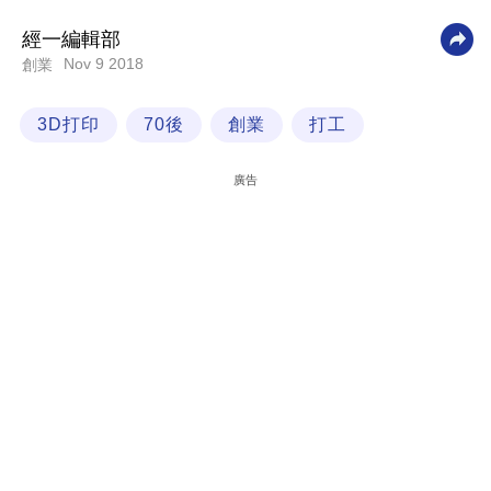
科
經一編輯部
技
Nov 9 2018
創業
職
3D打印
70後
創業
打工
場
生
廣告
活
時
事
專
欄
訂
閱
專
區