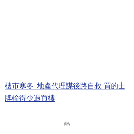
樓市寒冬 地產代理謀後路自救 買的士
牌輸得少過買樓
廣告