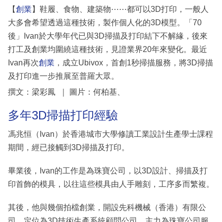
【
創業
】鞋履、食物、建築物⋯⋯都可以3D打印，一般人
大多會希望透過這種技術，製作個人化的3D模型。「70
後」Ivan於大學年代已與3D掃描及打印結下不解緣，後來
打工及創業均圍繞這種技術，見證業界20年來變化。最近
Ivan再次
創業
，成立Ubivox，首創1秒掃描服務，將3D掃描
及打印進一步推展至普羅大眾。
撰文：梁彩鳳 ｜ 圖片：何柏基、
多年3D掃描打印經驗
馮兆恒（Ivan）於香港城市大學修讀工業設計生產學士課程
期間，經已接觸到3D掃描及打印。
畢業後，Ivan的工作是為珠寶公司，以3D設計、掃描及打
印首飾的模具，以往這些模具由人手雕刻，工序多而繁複。
其後，他與幾個拍檔創業，開設先科機械（香港）有限公
司，定位為3D技術生產系統顧問公司，主力為珠寶公司服