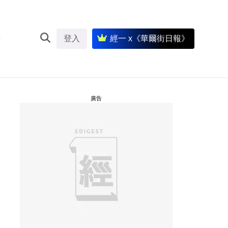
登入
經一 x《華爾街日報》
廣告