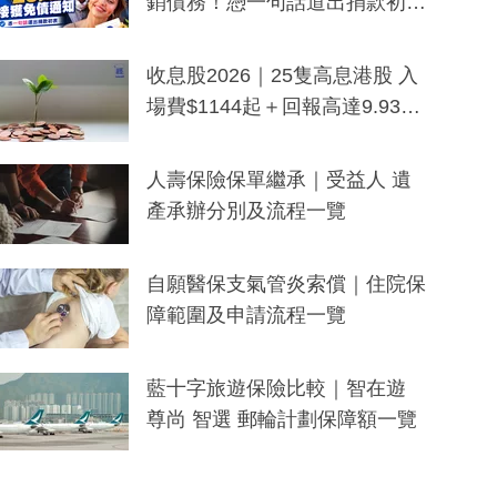
銷債務！憑一句話道出捐款初
衷：加州26萬人接獲免債通知、
一度被誤當詐騙手段
收息股2026｜25隻高息港股 入
場費$1144起＋回報高達9.93
厘！持續更新
人壽保險保單繼承｜受益人 遺
產承辦分別及流程一覽
自願醫保支氣管炎索償｜住院保
障範圍及申請流程一覽
藍十字旅遊保險比較｜智在遊
尊尚 智選 郵輪計劃保障額一覽