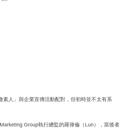
開始將「微素人」與企業宣傳活動配對，但初時並不太有系
arketing Group執行總監的羅偉倫（Lun），當後者