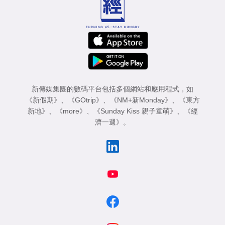
新傳媒集團的數碼平台包括多個網站和應用程式，如
《新假期》
、
《GOtrip》
、
《NM+新Monday》
、
《東方
新地》
、
《more》
、
《Sunday Kiss 親子童萌》
、
《經
濟一週》
。