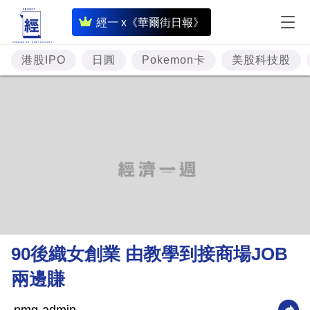
即
經一 x《華爾街日報》
時
財
港股IPO
日圓
Pokemon卡
美股科技股
經
專
題
投
資
樓
市
理
90後織女創業 由教學到接商場JOB
財
兩邊賺
商
業