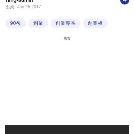
nmg-admin
Jan 25 2017
創業
科
技
90後
創業
創業專區
創業板
職
場
廣告
生
活
時
事
專
欄
訂
閱
專
區