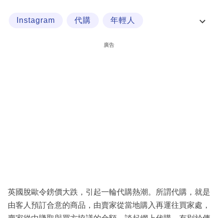
科
Instagram
代購
年輕人
技
年輕人買樓心態
職
廣告
場
生
活
時
事
專
欄
訂
閱
英國脫歐令鎊價大跌，引起一輪代購熱潮。所謂代購，就是
專
由客人預訂合意的商品，由賣家從當地購入再運往買家處，
區