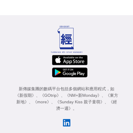
新傳媒集團的數碼平台包括多個網站和應用程式，如
《新假期》
、
《GOtrip》
、
《NM+新Monday》
、
《東方
新地》
、
《more》
、
《Sunday Kiss 親子童萌》
、
《經
濟一週》
。