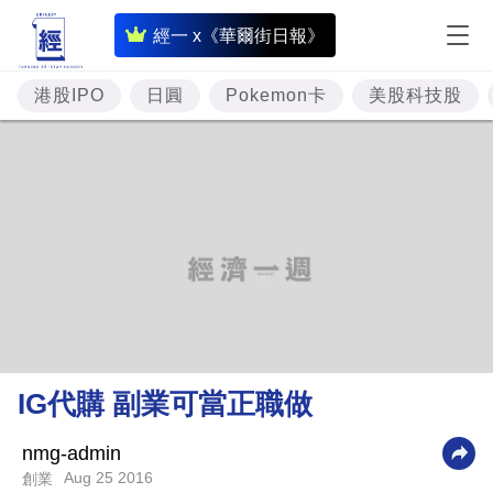
即
經一 x《華爾街日報》
時
財
港股IPO
日圓
Pokemon卡
美股科技股
經
專
題
投
資
樓
市
理
IG代購 副業可當正職做
財
商
nmg-admin
Aug 25 2016
創業
業