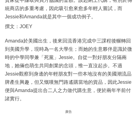
賣家從中賺取與買方協議的金額。談起網上代購，有別於傳
統商店的多重考慮，因此吸引愈來愈多年輕人嘗試，而
Jessie和Amanda就是其中一個成功例子。
撰文：JOEY
Amanda於美國出生，後來回流香港完成中三課程後輾轉回
到美國升學，現時為一名大學生；而她的生意夥伴是識於微
時的中學同學兼「死黨」Jessie。自從一對好朋友分隔兩
地，她倆也萌生共同創業的念頭，惟一直沒起步。不過
Jessie觀察到身邊的年輕朋友對一些本地沒有的美國潮流品
牌產生興趣，但又慨嘆無門路遙購當地的貨品，因此Jessie
便與Amanda提出合二人之力做代購生意，便於兩年半前付
諸實行。
廣告