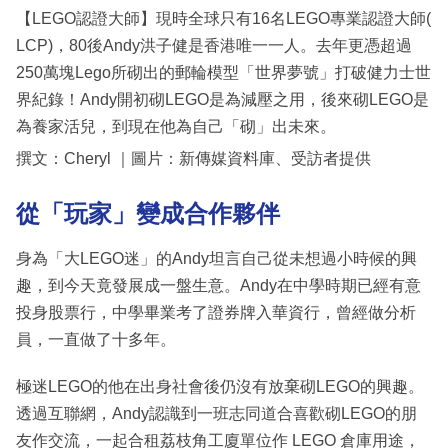
【LEGO認證大師】現時全球只有16名LEGO專業認證大師(
LCP)，80後Andy洪子健是香港唯一一人。去年更憑超過
250萬塊Lego所砌出的郵輪模型「世界夢號」打破健力士世
界紀錄！Andy開初砌LEGO是為減壓之用，後來砌LEGO是
為養家活兒，到現在他為自己「砌」出未來。
撰文：Cheryl ｜圖片：新傳媒資料庫、受訪者提供
從「玩家」變成合作夥伴
身為「大LEGO迷」的Andy坦言自己從未想過小時候的興
趣，到今天竟發展成一盤生意。Andy在中學時期已經有意
投身股票行，中學畢業考了證券牌入華資行，曾經做分析
員，一直做了十多年。
極迷LEGO的他在出身社會後仍沒有放棄砌LEGO的興趣。
透過互聯網，Andy認識到一班志同道合喜歡砌LEGO的朋
友作交流，一起合租荔枝角工廈單位作 LEGO 倉庫用途，