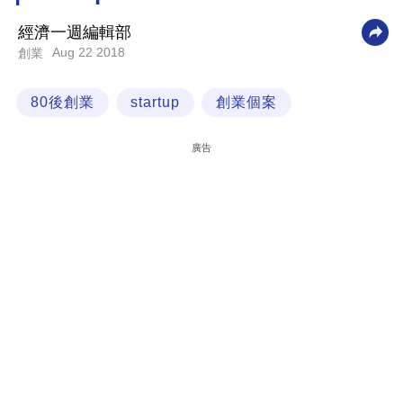
科
經濟一週編輯部
技
Aug 22 2018
創業
職
80後創業
startup
創業個案
場
生
廣告
活
時
事
專
欄
訂
閱
專
區