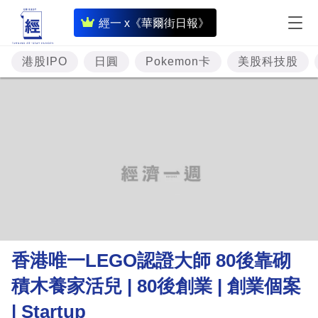
即
經一 x《華爾街日報》
時
財
港股IPO
日圓
Pokemon卡
美股科技股
經
專
題
投
資
樓
市
理
香港唯一LEGO認證大師 80後靠砌
財
積木養家活兒 | 80後創業 | 創業個案
商
| Startup
業