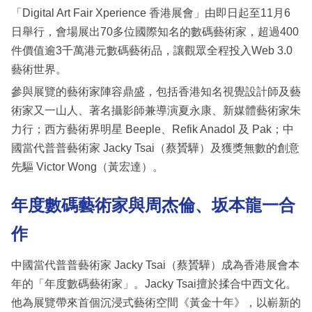
「Digital Art Fair Xperience 香港展會」由即日起至11月6
日舉行，會場展出70多位國際知名的數碼藝術家，超過400
件價值逾3千萬港元數碼藝術品，讓觀眾全程投入Web 3.0
藝術世界。
參與展覽的藝術家陣容鼎盛，包括香港知名視覺設計師及藝
術家又⼀⼭⼈、著名攝影師兼導演夏永康、新媒體藝術家朱
⼒⾏；⻄⽅藝術界明星 Beeple、Refik Anadol 及 Pak；中
國當代普普藝術家 Jacky Tsai（蔡贇驊）及獲獎無數的創意
先驅 Victor Wong（⿈宏達）。
年度數碼藝術家與周杰倫、坂本⿓⼀合
作
中國當代普普藝術家 Jacky Tsai（蔡贇驊）成為香港展會本
年的「年度數碼藝術家」。Jacky Tsai擅於揉合中⻄⽂化。
他為展覽帶來⾸個沉浸式藝術空間《⿈⾦⼗年》，以嶄新的