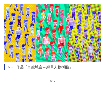
NFT 作品「九⿓城寨 – 經典⼈物拼貼」。
廣告