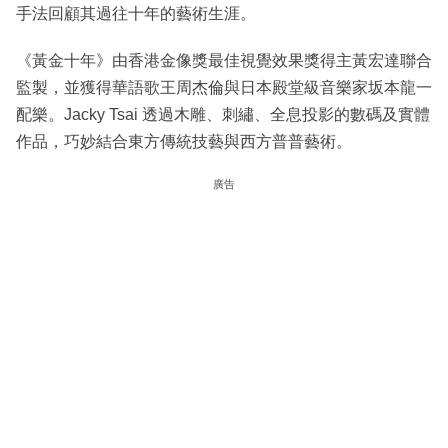
⼿法回顧其過往⼗年的藝術⽣涯。
《⿈⾦⼗年》由香港⾦像獎最佳視覺效果獎得主⿈宏達聯合
監製，並獲得華語歌王周杰倫與⽇本殿堂級音樂家坂本⿓⼀
配樂。Jacky Tsai 透過⽊雕、刺繡、全息投影的數碼及實體
作品，巧妙結合東⽅傳統技藝與西⽅普普藝術。
廣告