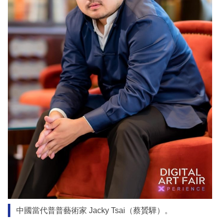
中國當代普普藝術家 Jacky Tsai（蔡贇驊）。