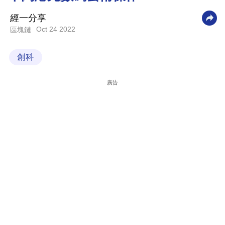
科
經一分享
技
Oct 24 2022
區塊鏈
職
創科
場
生
廣告
活
時
事
專
欄
訂
閱
專
區