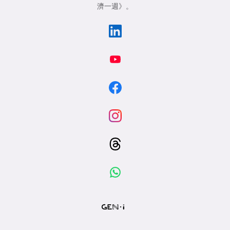
濟一週》
。