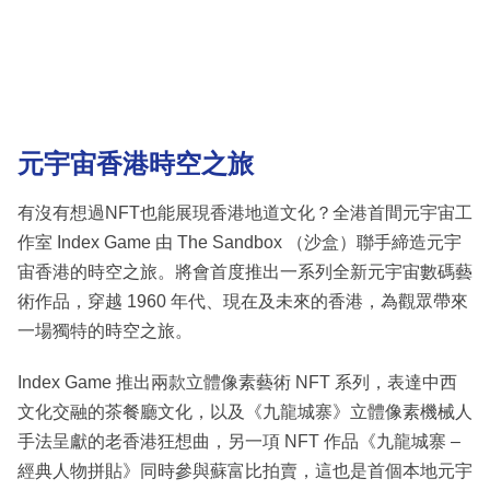
元宇宙香港時空之旅
有沒有想過NFT也能展現香港地道文化？全港⾸間元宇宙⼯
作室 Index Game 由 The Sandbox （沙盒）聯⼿締造元宇
宙香港的時空之旅。將會⾸度推出⼀系列全新元宇宙數碼藝
術作品，穿越 1960 年代、現在及未來的香港，為觀眾帶來
⼀場獨特的時空之旅。
Index Game 推出兩款立體像素藝術 NFT 系列，表達中⻄
⽂化交融的茶餐廳⽂化，以及《九⿓城寨》立體像素機械⼈
⼿法呈獻的老香港狂想曲，另⼀項 NFT 作品《九⿓城寨 –
經典⼈物拼貼》同時參與蘇富比拍賣，這也是⾸個本地元宇