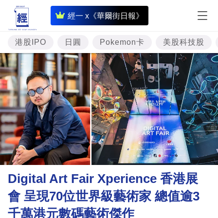
即
經一 x《華爾街日報》
時
財
港股IPO
日圓
Pokemon卡
美股科技股
經
專
題
投
資
樓
市
理
Digital Art Fair Xperience 香港展
財
會 呈現70位世界級藝術家 總值逾3
商
千萬港元數碼藝術傑作
業