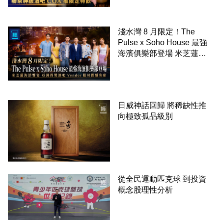
淺水灣 8 月限定！The
Pulse x Soho House 最強
海濱俱樂部登場 米芝蓮海
鮮饗宴 亞洲得獎酒吧
Vender 限時微醺客席
日威神話回歸 將稀缺性推
向極致孤品級別
從全民運動匹克球 到投資
概念股理性分析