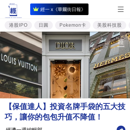
即
經一 x《華爾街日報》
時
財
港股IPO
日圓
Pokemon卡
美股科技股
經
專
題
投
資
樓
市
理
【保值達人】投資名牌手袋的五大技
財
巧，讓你的包包升值不降值！
商
業