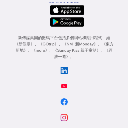
新傳媒集團的數碼平台包括多個網站和應用程式，如
《新假期》
、
《GOtrip》
、
《NM+新Monday》
、
《東方
新地》
、
《more》
、
《Sunday Kiss 親子童萌》
、
《經
濟一週》
。