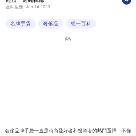
經濟一週編輯部
Jun 14 2023
品味生活
科
技
名牌手袋
奢侈品
經一百科
職
場
廣告
生
活
時
事
專
欄
訂
閱
專
奢侈品牌手袋一直是時尚愛好者和投資者的熱門選擇，不僅
區