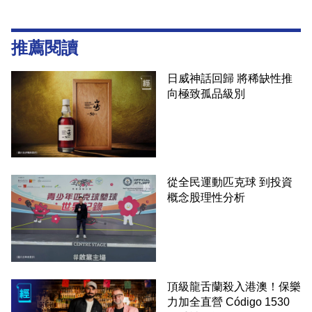
推薦閱讀
日威神話回歸 將稀缺性推
向極致孤品級別
從全民運動匹克球 到投資
概念股理性分析
頂級龍舌蘭殺入港澳！保樂
力加全直營 Código 1530