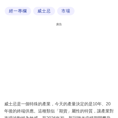
科
經一專欄
威士忌
市場
技
職
廣告
場
生
活
時
事
專
欄
訂
閱
威士忌是一個特殊的產業，今天的產量決定的是10年、20
專
年後的終端供應。這種類似「期貨」屬性的特質，讓產業對
區