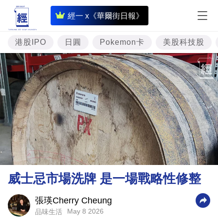
即
經一 x《華爾街日報》
時
財
港股IPO
日圓
Pokemon卡
美股科技股
經
專
題
投
資
樓
市
理
威士忌市場洗牌 是一場戰略性修整
財
商
張瑛Cherry Cheung
May 8 2026
品味生活
業