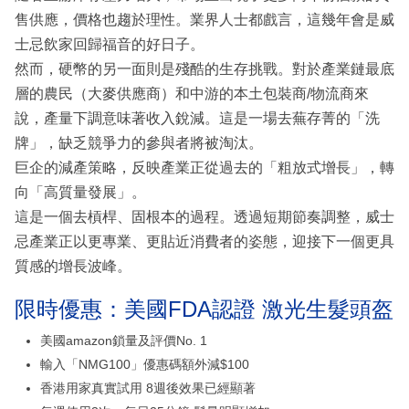
售供應，價格也趨於理性。業界人士都戲言，這幾年會是威
士忌飲家回歸福音的好日子。
然而，硬幣的另一面則是殘酷的生存挑戰。對於產業鏈最底
層的農民（大麥供應商）和中游的本土包裝商/物流商來
說，產量下調意味著收入銳減。這是一場去蕪存菁的「洗
牌」，缺乏競爭力的參與者將被淘汰。
巨企的減產策略，反映產業正從過去的「粗放式增長」，轉
向「高質量發展」。
這是一個去槓桿、固根本的過程。透過短期節奏調整，威士
忌產業正以更專業、更貼近消費者的姿態，迎接下一個更具
質感的增長波峰。
限時優惠：美國FDA認證 激光生髮頭盔
美國amazon鎖量及評價No. 1
輸入「NMG100」優惠碼額外減$100
香港用家真實試用 8週後效果已經顯著