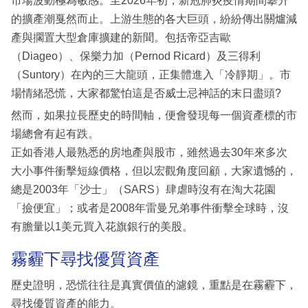
市場波動極為敏感。至2026年初，新冠肺炎疫情期間攀升
的擴產潮戛然而止。上游生態的各大巨頭，紛紛傳出關爐減
產與擱置大型倉庫擴建的新聞。包括帝亞吉歐
（Diageo）、保樂力加（Pernod Ricard）及三得利
（Suntory）在內的三大龍頭，正集體進入「冷靜期」。市
場情緒恐慌，大家都驚怕這是否威士忌神話的末日盡頭?
然而，如果拉長歷史的時間軸，便會發現每一個資產標的市
場總會有起有跌。
正如香港人最熟悉的房地產與股市，雖然過去30年來多次
大小事件衝擊短線價格，但以宏觀角度回顧，大家遺憾的，
總是2003年「沙士」（SARS）肆虐時沒有在淘大花園
「撿便宜」；或者是2008年雷曼兄弟事件衝擊全球時，沒
有膽量以1美元買入花旗銀行的美股。
霧霾下尋找優質資產
歷史證明，恐慌往往是真實價值的濾鏡，重點是在霧霾下，
尋找優質資產的能力。