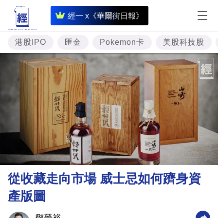
即
經一 x《華爾街日報》
時
財
港股IPO
匯金
Pokemon卡
美股科技股
經
專
題
投
資
樓
市
理
從收藏走向市場 威士忌如何躋身資
財
產版圖
商
業