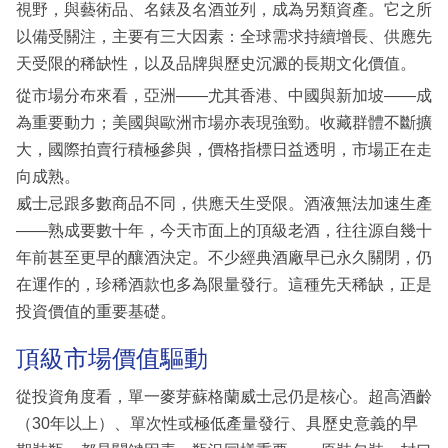
視野，與藝術品、名錶及名酒並列，成為另類資產。它之所
以備受關注，主要有三大因素：全球需求持續增長、供應先
天受限的稀缺性，以及品牌與歷史沉澱的長期文化價值。
從市場分布來看，亞洲——尤其香港、中國與新加坡——成
為重要動力；美國與歐洲市場亦表現強勁。收藏群體不斷擴
大，國際拍賣行積極參與，價格指標日益透明，市場正在走
向成熟。
威士忌跟多數商品不同，供應天生受限。酒液無法加速生產
——熟成要數十年，今天市面上的頂級老酒，往往源自幾十
年前甚至更早的釀酒決定。不少經典酒廠早已永久關閉，仍
在運作的，珍稀酒款也多為限量發行。這種先天稀缺，正是
投資價值的重要基礎。
頂級市場價值驅動
從投資角度看，單一麥芽蘇格蘭威士忌仍是核心。超高酒齡
（30年以上）、單次性或極低產量發行、具歷史意義的早