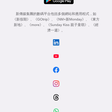
新傳媒集團的數碼平台包括多個網站和應用程式，如
《新假期》
、
《GOtrip》
、
《NM+新Monday》
、
《東方
新地》
、
《more》
、
《Sunday Kiss 親子童萌》
、
《經
濟一週》
。