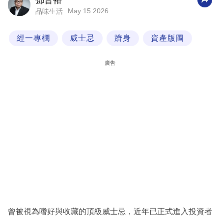
鄧晉裕
May 15 2026
品味生活
科
技
經一專欄
威士忌
躋身
資產版圖
職
場
廣告
生
活
時
事
專
欄
訂
閱
專
曾被視為嗜好與收藏的頂級威士忌，近年已正式進入投資者
區