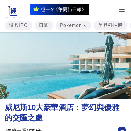
即
經一 x《華爾街日報》
時
財
港股IPO
日圓
Pokemon卡
美股科技股
經
專
題
投
資
樓
市
理
威尼斯10大豪華酒店：夢幻與優雅
財
的交匯之處
商
業