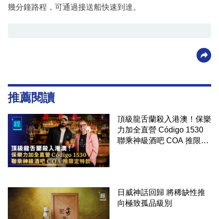
幾分鐘路程，可通過接送船快速到達。
推薦閱讀
頂級龍舌蘭殺入港澳！保樂
力加全直營 Código 1530
聯乘神級酒吧 COA 推限定
特飲
日威神話回歸 將稀缺性推
向極致孤品級別