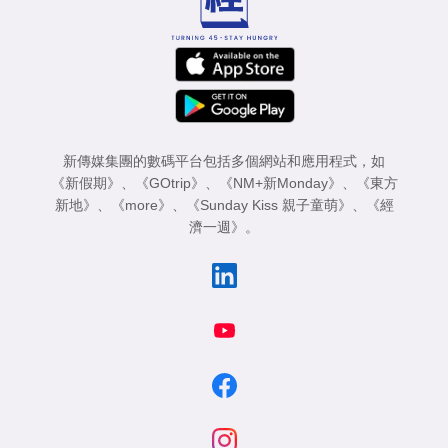
新傳媒集團的數碼平台包括多個網站和應用程式，如
《新假期》
、
《GOtrip》
、
《NM+新Monday》
、
《東方
新地》
、
《more》
、
《Sunday Kiss 親子童萌》
、
《經
濟一週》
。