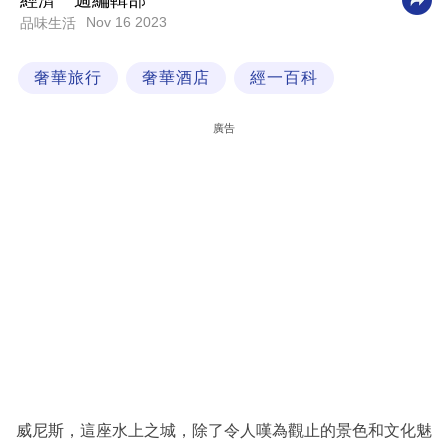
經濟一週編輯部
Nov 16 2023
品味生活
科
技
奢華旅行
奢華酒店
經一百科
職
場
廣告
生
活
時
事
專
欄
訂
閱
專
威尼斯，這座水上之城，除了令人嘆為觀止的景色和文化魅
區