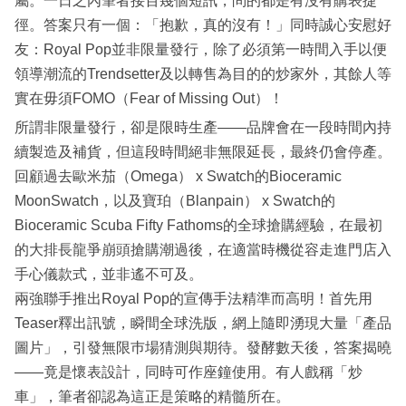
屬。一日之內筆者接百幾個短訊，問的都是有沒有購表捷
徑。答案只有一個：「抱歉，真的沒有！」同時誠心安慰好
友：Royal Pop並非限量發行，除了必須第一時間入手以便
領導潮流的Trendsetter及以轉售為目的的炒家外，其餘人等
實在毋須FOMO（Fear of Missing Out）！
所謂非限量發行，卻是限時生產——品牌會在一段時間內持
續製造及補貨，但這段時間絕非無限延長，最終仍會停產。
回顧過去歐米茄（Omega） x Swatch的Bioceramic
MoonSwatch，以及寶珀（Blanpain） x Swatch的
Bioceramic Scuba Fifty Fathoms的全球搶購經驗，在最初
的大排長龍爭崩頭搶購潮過後，在適當時機從容走進門店入
手心儀款式，並非遙不可及。
兩強聯手推出Royal Pop的宣傳手法精準而高明！首先用
Teaser釋出訊號，瞬間全球洗版，網上隨即湧現大量「產品
圖片」，引發無限巿場猜測與期待。發酵數天後，答案揭曉
——竟是懷表設計，同時可作座鐘使用。有人戲稱「炒
車」，筆者卻認為這正是策略的精髓所在。