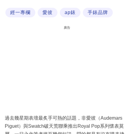
科
經一專欄
愛彼
ap錶
手錶品牌
技
職
廣告
場
生
活
時
事
專
欄
訂
閱
過去幾星期表壇最炙手可熱的話題，非愛彼（Audemars
專
Piguet）與Swatch破天荒聯乘推出Royal Pop系列懷表莫
區