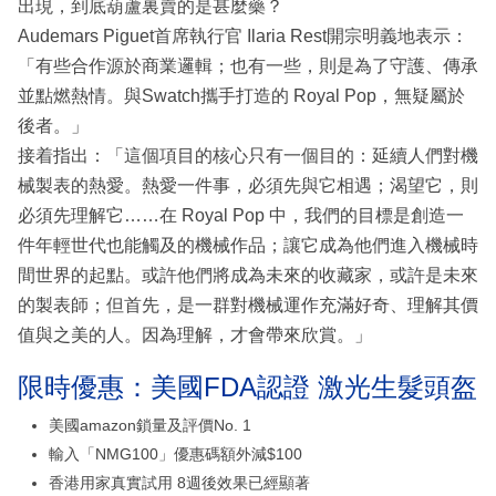
出現，到底葫蘆裏賣的是甚麼藥？
Audemars Piguet首席執行官 Ilaria Rest開宗明義地表示：
「有些合作源於商業邏輯；也有一些，則是為了守護、傳承
並點燃熱情。與Swatch攜手打造的 Royal Pop，無疑屬於
後者。」
接着指出：「這個項目的核心只有一個目的：延續人們對機
械製表的熱愛。熱愛一件事，必須先與它相遇；渴望它，則
必須先理解它……在 Royal Pop 中，我們的目標是創造一
件年輕世代也能觸及的機械作品；讓它成為他們進入機械時
間世界的起點。或許他們將成為未來的收藏家，或許是未來
的製表師；但首先，是一群對機械運作充滿好奇、理解其價
值與之美的人。因為理解，才會帶來欣賞。」
限時優惠：美國FDA認證 激光生髮頭盔
美國amazon鎖量及評價No. 1
輸入「NMG100」優惠碼額外減$100
香港用家真實試用 8週後效果已經顯著