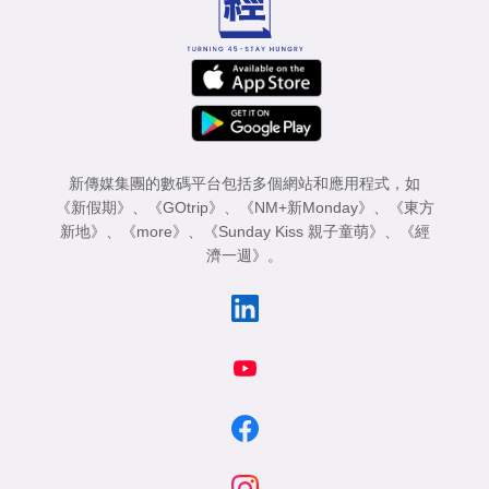
新傳媒集團的數碼平台包括多個網站和應用程式，如
《新假期》
、
《GOtrip》
、
《NM+新Monday》
、
《東方
新地》
、
《more》
、
《Sunday Kiss 親子童萌》
、
《經
濟一週》
。