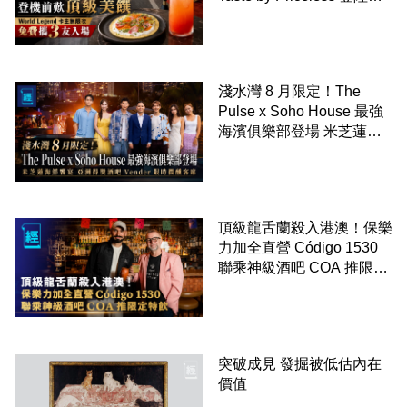
港 登機前歎頂級美饌
World Legend 卡主無限次
免費攜 3 友入場
淺水灣 8 月限定！The
Pulse x Soho House 最強
海濱俱樂部登場 米芝蓮海
鮮饗宴 亞洲得獎酒吧
Vender 限時微醺客席
頂級龍舌蘭殺入港澳！保樂
力加全直營 Código 1530
聯乘神級酒吧 COA 推限定
特飲
突破成見 發掘被低估內在
價值