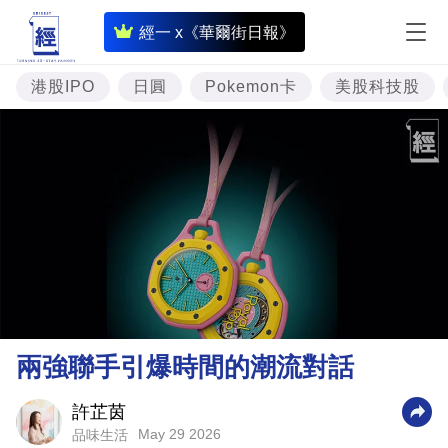
即
經一 x《華爾街日報》
時
財
港股IPO
日圓
Pokemon卡
美股科技股
經
專
題
投
資
樓
市
理
兩強聯手引爆時間的潮流對話
財
商
許芷茵
May 29 2026
品味生活
業