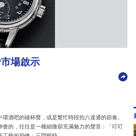
P市場啟示
中環酒吧的碰杯聲，或是繁忙時段拍八達通的節奏。
神會的，往往是一種細微卻充滿魅力的聲音：「叮叮
表工藝的巔峰：三問報時。