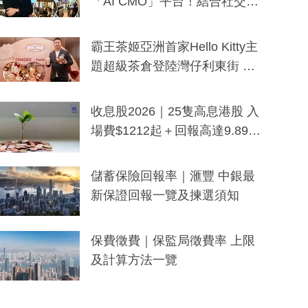
「AI CMO」平台！結合社交聆
聽與廣東話大模型 助中小企數
分鐘生成「貼地」宣傳短片
霸王茶姬亞洲首家Hello Kitty主
題超級茶倉登陸灣仔利東街 推
出首創「伯爵紅茶色」Hello Kitt
y及香港限定特調系列
收息股2026｜25隻高息港股 入
場費$1212起＋回報高達9.89
厘！持續更新
儲蓄保險回報率｜滙豐 中銀最
新保證回報一覽及揀選須知
保費徵費｜保監局徵費率 上限
及計算方法一覽