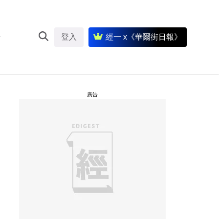
登入
經一 x《華爾街日報》
廣告