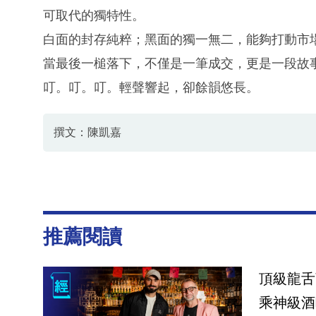
可取代的獨特性。
白面的封存純粹；黑面的獨一無二，能夠打動市
當最後一槌落下，不僅是一筆成交，更是一段故
叮。叮。叮。輕聲響起，卻餘韻悠長。
撰文：陳凱嘉
推薦閱讀
頂級龍舌蘭
乘神級酒