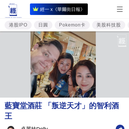
即
經一 x《華爾街日報》
時
財
港股IPO
日圓
Pokemon卡
美股科技股
經
專
題
投
資
樓
市
理
藍寶堂酒莊 「叛逆天才」的智利酒
財
王
商
業