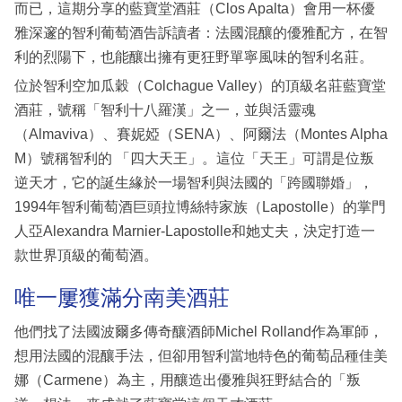
而已，這期分享的藍寶堂酒莊（Clos Apalta）會用一杯優
雅深邃的智利葡萄酒告訴讀者：法國混釀的優雅配方，在智
利的烈陽下，也能釀出擁有更狂野單寧風味的智利名莊。
位於智利空加瓜穀（Colchague Valley）的頂級名莊藍寶堂
酒莊，號稱「智利十八羅漢」之一，並與活靈魂
（Almaviva）、賽妮婭（SENA）、阿爾法（Montes Alpha
M）號稱智利的 「四大天王」。這位「天王」可謂是位叛
逆天才，它的誕生緣於一場智利與法國的「跨國聯婚」，
1994年智利葡萄酒巨頭拉博絲特家族（Lapostolle）的掌門
人亞Alexandra Marnier-Lapostolle和她丈夫，決定打造一
款世界頂級的葡萄酒。
唯一屢獲滿分南美酒莊
他們找了法國波爾多傳奇釀酒師Michel Rolland作為軍師，
想用法國的混釀手法，但卻用智利當地特色的葡萄品種佳美
娜（Carmene）為主，用釀造出優雅與狂野結合的「叛