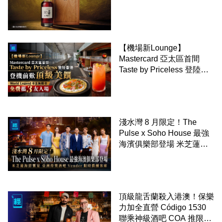
【機場新Lounge】
Mastercard 亞太區首間
Taste by Priceless 登陸香
港 登機前歎頂級美饌
World Legend 卡主無限次
免費攜 3 友入場
淺水灣 8 月限定！The
Pulse x Soho House 最強
海濱俱樂部登場 米芝蓮海
鮮饗宴 亞洲得獎酒吧
Vender 限時微醺客席
頂級龍舌蘭殺入港澳！保樂
力加全直營 Código 1530
聯乘神級酒吧 COA 推限定