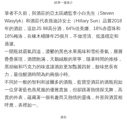
經濟一週推介
筆者不久前，與酒莊的亞太區總監李小白先生（Steven
Wasylyk）和酒莊代表孫迪詩女士（Hillary Sun）品嘗2018
年的酒款，這款JS 98高分酒，64%佳美娜、18%赤霞珠和
18%梅洛，在橡木桶陳年25個月，不做澄清、低溫穩定和
過濾。
一開瓶就霸氣四溢，濃鬱的黑色水果風味和雪松香氣，層層
疊疊展現，酒體飽滿，天鵝絨般的單寧，隨著時間的推移，
黑胡椒和巧克力的味道讓酒款更加豔麗四射，餘味悠長有
力，最佳醒酒時間為約兩個小時。
不同於一般的智利和波爾多的酒瓶，藍寶堂酒莊的酒瓶宛如
一位穿著藍色燕尾服的優雅貴族，但卻跳著熱情探戈舞，高
貴的外表，蘊藏著一個有趣而又熱情的靈魂，外形與酒質相
呼應，表裡如一。
廣告