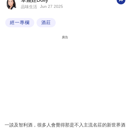
卓麗娃Dolly
Jun 27 2025
品味生活
科
技
經一專欄
酒莊
職
場
廣告
生
活
時
事
專
欄
訂
閱
專
一談及智利酒，很多人會覺得那是不入主流名莊的新世界酒
區