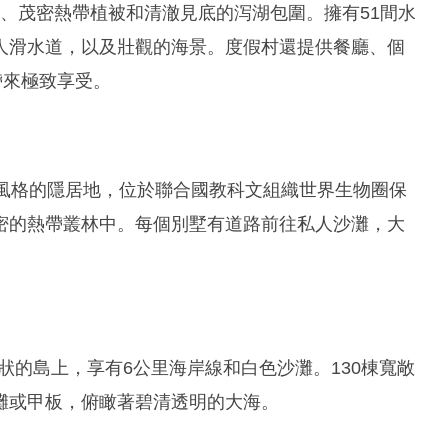
始海灘、茂密熱帶植被和清澈見底的泻湖包圍。擁有51間水
人滑水道，以及壯觀的海景。度假村還提供餐廳、個
您帶來極致享受。
漂流記風格的隱居地，位於聯合國教科文組織世界生物圈保
密的熱帶叢林中。每個別墅有道路前往私人沙灘，大
村位於八爪魚形狀的島上，享有6公里海岸線和白色沙灘。130棟寬敞
灘或甲板，俯瞰著碧清透明的大海。