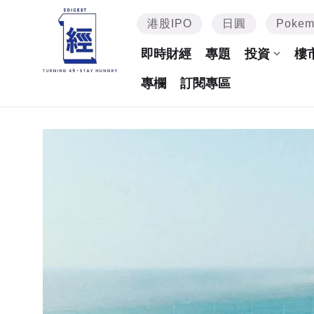
港股IPO
日圓
Poke
即時財經
專題
投資
樓
專欄
訂閱專區