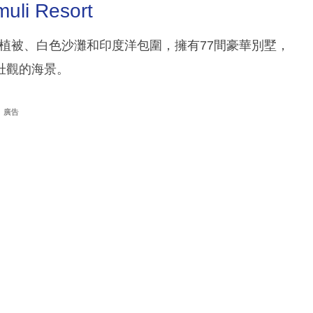
uli Resort
村被茂密的熱帶植被、白色沙灘和印度洋包圍，擁有77間豪華別墅，
壯觀的海景。
廣告