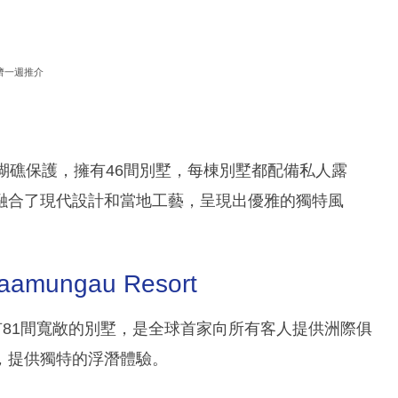
濟一週推介
島上，被珊瑚礁保護，擁有46間別墅，每棟別墅都配備私人露
融合了現代設計和當地工藝，呈現出優雅的獨特風
 Maamungau Resort
村擁有81間寬敞的別墅，是全球首家向所有客人提供洲際俱
，提供獨特的浮潛體驗。