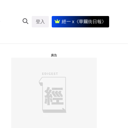
登入
經一 x《華爾街日報》
廣告