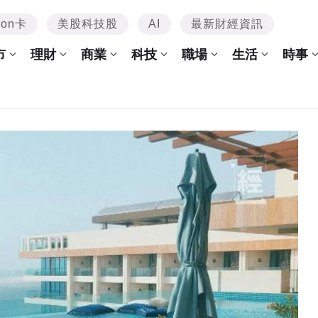
mon卡
美股科技股
AI
最新財經資訊
市
理財
商業
科技
職場
生活
時事