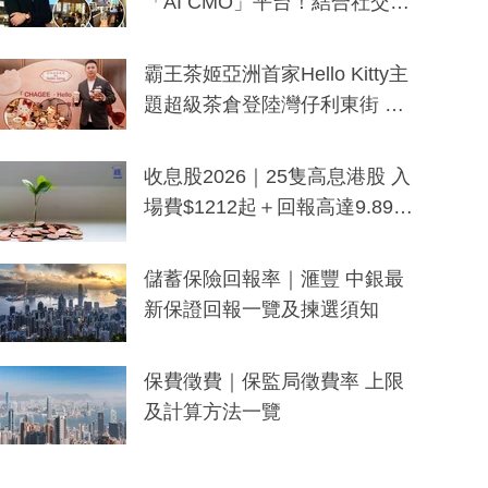
「AI CMO」平台！結合社交聆
聽與廣東話大模型 助中小企數
分鐘生成「貼地」宣傳短片
霸王茶姬亞洲首家Hello Kitty主
題超級茶倉登陸灣仔利東街 推
出首創「伯爵紅茶色」Hello Kitt
y及香港限定特調系列
收息股2026｜25隻高息港股 入
場費$1212起＋回報高達9.89
厘！持續更新
儲蓄保險回報率｜滙豐 中銀最
新保證回報一覽及揀選須知
保費徵費｜保監局徵費率 上限
及計算方法一覽