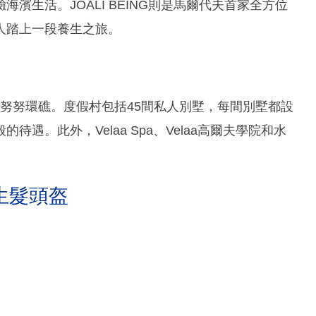
濱生活。JOALI BEING則是馬爾代夫首家全方位
人踏上一段養生之旅。
於努努環礁。度假村包括45間私人別墅，每間別墅都設
遇。此外，Velaa Spa、Velaa高爾夫學院和水
生髮頭盔