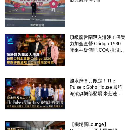
概念股理性分析
頂級龍舌蘭殺入港澳！保樂
力加全直營 Código 1530
聯乘神級酒吧 COA 推限定
特飲
淺水灣 8 月限定！The
Pulse x Soho House 最強
海濱俱樂部登場 米芝蓮海
鮮饗宴 亞洲得獎酒吧
Vender 限時微醺客席
【機場新Lounge】