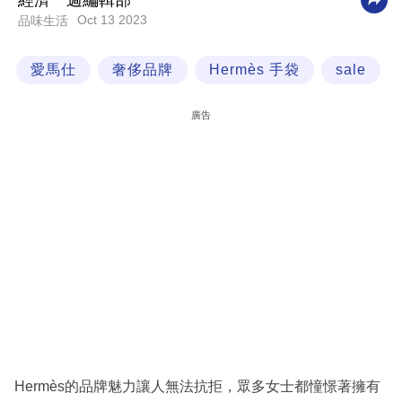
經濟一週編輯部
Oct 13 2023
品味生活
科
技
愛馬仕
奢侈品牌
Hermès 手袋
sale
職
場
廣告
生
活
時
事
專
欄
訂
閱
專
Hermès的品牌魅力讓人無法抗拒，眾多女士都憧憬著擁有
區