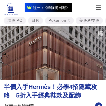
即
經一 x《華爾街日報》
時
財
港股IPO
日圓
Pokemon卡
美股科技股
經
專
題
投
資
樓
市
理
半價入手Hermès！必學4招隱藏攻
財
略 5折入手經典鞋款及配飾
商
業