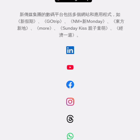
新傳媒集團的數碼平台包括多個網站和應用程式，如
《新假期》
、
《GOtrip》
、
《NM+新Monday》
、
《東方
新地》
、
《more》
、
《Sunday Kiss 親子童萌》
、
《經
濟一週》
。