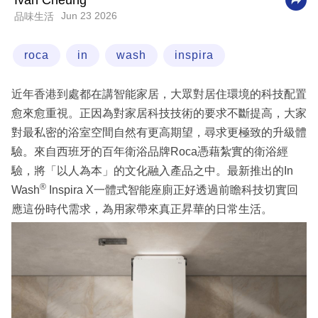
Ivan Cheung
Jun 23 2026
品味生活
科
技
roca
in
wash
inspira
職
場
近年香港到處都在講智能家居，大眾對居住環境的科技配置
生
愈來愈重視。正因為對家居科技技術的要求不斷提高，大家
活
對最私密的浴室空間自然有更高期望，尋求更極致的升級體
驗。來自西班牙的百年衛浴品牌Roca憑藉紮實的衛浴經
時
驗，將「以人為本」的文化融入產品之中。最新推出的In
事
®
Wash
Inspira X一體式智能座廁正好透過前瞻科技切實回
專
應這份時代需求，為用家帶來真正昇華的日常生活。
欄
訂
閱
專
區