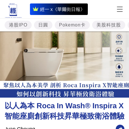
即
經一 x《華爾街日報》
時
財
港股IPO
日圓
Pokemon卡
美股科技股
經
專
題
投
資
樓
市
理
以人為本 Roca In Wash® Inspira X
財
智能座廁創新科技昇華極致衛浴體驗
商
業