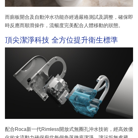
而廁板開合及自動沖水功能亦經過嚴格測試及調整，確保即
時反應而順滑操作，流暢度完美配合人體移動的狀態。
頂尖潔淨科技 全方位提升衛生標準
配合Roca新一代Rimless開放式無圈孔沖水技術，經高效優
化的水流動力確保廁盆每個角落徹底潔淨，讓污垢無處藏