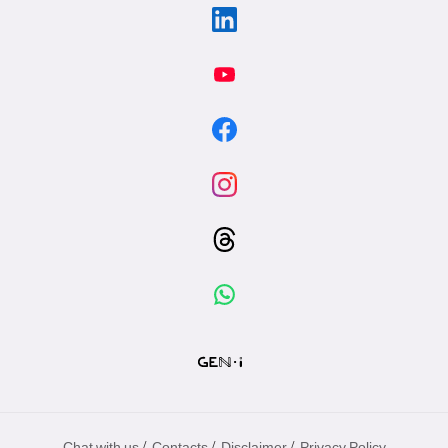
/
/
/
Chat with us
Contacts
Disclaimer
Privacy Policy