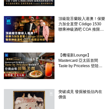
Vender 限時微醺客席
頂級龍舌蘭殺入港澳！保樂
力加全直營 Código 1530
聯乘神級酒吧 COA 推限定
特飲
【機場新Lounge】
Mastercard 亞太區首間
Taste by Priceless 登陸香
港 登機前歎頂級美饌
World Legend 卡主無限次
免費攜 3 友入場
突破成見 發掘被低估內在
價值