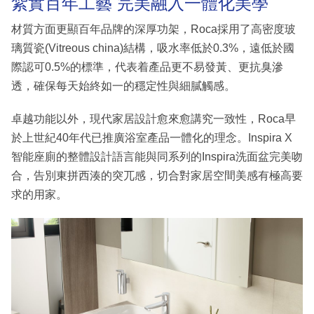
紮實百年工藝 完美融入一體化美學
材質方面更顯百年品牌的深厚功架，Roca採用了高密度玻
璃質瓷(Vitreous china)結構，吸水率低於0.3%，遠低於國
際認可0.5%的標準，代表着產品更不易發黃、更抗臭滲
透，確保每天始終如一的穩定性與細膩觸感。
卓越功能以外，現代家居設計愈來愈講究一致性，Roca早
於上世紀40年代已推廣浴室產品一體化的理念。Inspira X
智能座廁的整體設計語言能與同系列的Inspira洗面盆完美吻
合，告別東拼西湊的突兀感，切合對家居空間美感有極高要
求的用家。