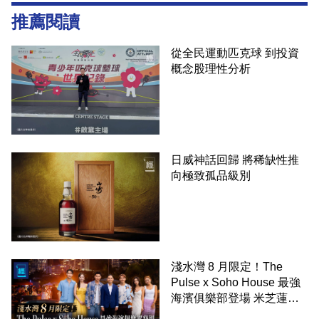
推薦閱讀
從全民運動匹克球 到投資
概念股理性分析
日威神話回歸 將稀缺性推
向極致孤品級別
淺水灣 8 月限定！The
Pulse x Soho House 最強
海濱俱樂部登場 米芝蓮海
鮮饗宴 亞洲得獎酒吧