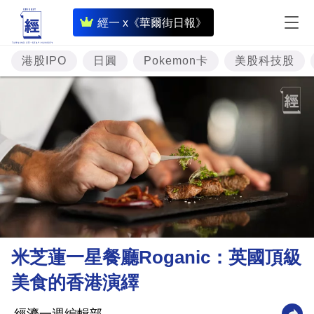
即
經一 x《華爾街日報》
時
財
港股IPO
日圓
Pokemon卡
美股科技股
經
專
題
投
資
樓
市
理
米芝蓮一星餐廳Roganic：英國頂級
財
美食的香港演繹
商
業