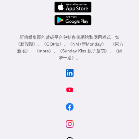
新傳媒集團的數碼平台包括多個網站和應用程式，如
《新假期》
、
《GOtrip》
、
《NM+新Monday》
、
《東方
新地》
、
《more》
、
《Sunday Kiss 親子童萌》
、
《經
濟一週》
。