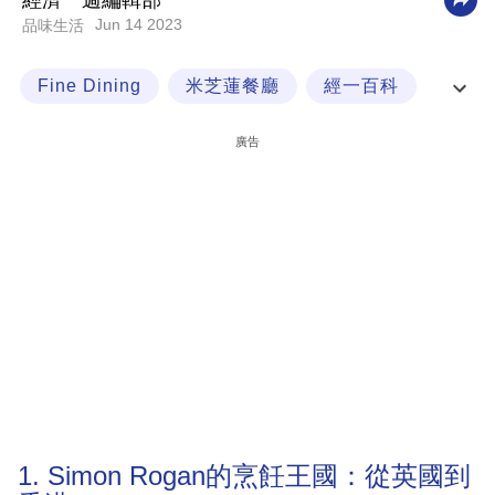
經濟一週編輯部
Jun 14 2023
品味生活
科
技
Fine Dining
米芝蓮餐廳
經一百科
職
高級餐廳
場
廣告
生
活
時
事
專
欄
訂
閱
專
1. Simon Rogan的烹飪王國：從英國到
區