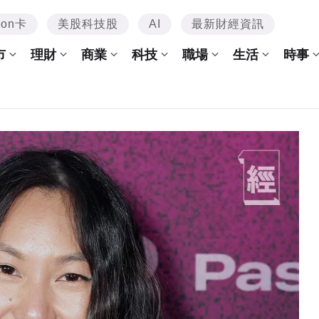
mon卡
美股科技股
AI
最新財經資訊
市
理財
商業
科技
職場
生活
時事