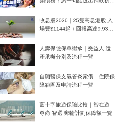
銷債務！憑一句話道出捐款初
衷：加州26萬人接獲免債通知、
一度被誤當詐騙手段
收息股2026｜25隻高息港股 入
場費$1144起＋回報高達9.93
厘！持續更新
人壽保險保單繼承｜受益人 遺
產承辦分別及流程一覽
自願醫保支氣管炎索償｜住院保
障範圍及申請流程一覽
藍十字旅遊保險比較｜智在遊
尊尚 智選 郵輪計劃保障額一覽