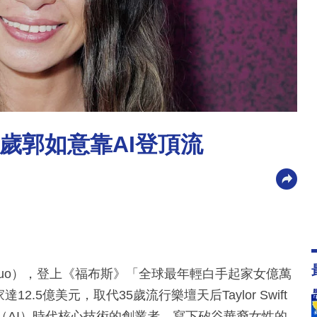
 30歲郭如意靠AI登頂流
 Guo），登上《福布斯》「全球最年輕白手起家女億萬
2.5億美元，取代35歲流行樂壇天后Taylor Swift
（AI）時代核心技術的創業者，寫下矽谷華裔女性的