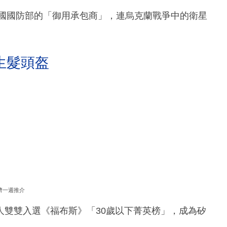
為美國國防部的「御用承包商」，連烏克蘭戰爭中的衛星
生髮頭盔
濟一週推介
位創始人雙雙入選《福布斯》「30歲以下菁英榜」，成為矽