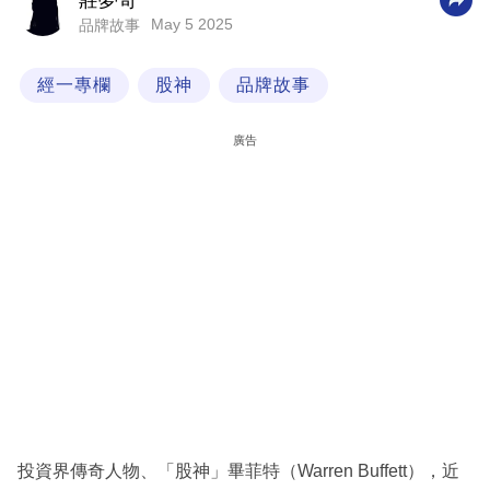
莊夢奇
May 5 2025
品牌故事
科
技
經一專欄
股神
品牌故事
職
場
廣告
生
活
時
事
專
欄
訂
閱
專
投資界傳奇人物、「股神」畢菲特（Warren Buffett），近
區