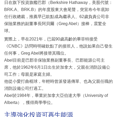
日在旗下投資旗艦巴郡（Berkshire Hathaway，美股代號：
BRK.A、BRK.B）的年度股東大會尾聲，突宣布今年底卸
任行政總裁，推薦早已欽點成為繼承人、62歲負責公司非
保險業務的副董事長阿貝爾（Greg Abel）接棒，震驚全
球。
實際上，早在2021年，已屆90歲高齡的畢菲特接受
《CNBC》訪問時明確欽點了的接班人，他說如果自己發生
任何事，Greg Abel將接替其職位。
Abel目前是巴郡非保險業務副董事長、巴郡能源公司主
席，他於1962年6月1日出生於加拿大，父親在消防設備公
司工作；母親是家庭主婦。
他從小愛打曲棍球，年輕時曾派發過傳單、也為父親任職的
消防設備公司打過工。
Abel於1984年，畢業於加拿大亞伯達大學（University of
Alberta），獲得商學學位。
主導強化投資可再生能源