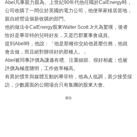
Abel凡事親力親為。上世紀90年代他任職於CalEnergy時，
公司收購了一間位於英國的電力公司，他便舉家移居當地，
親自經營這個新收購的部門。
他的做法令CalEnergy股東Walter Scott Jr大為驚嘆，後者
恰好是畢菲特的兒時好友，又是巴郡董事會成員。
提到Abel時，他說：「他是那種你交給他甚麼任務，他就
會去做，而且絕對辦得好的那種人。」
Abel被同事評價為謙遜有禮、注重細節、很好相處；也被
評價為極度聰明，工作效率極高。
有異於慣常與媒體互動的畢菲特，他為人低調，甚少接受採
訪，少數露面的公開場合只有集團的股東大會。
廣告