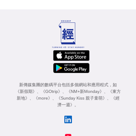
新傳媒集團的數碼平台包括多個網站和應用程式，如
《新假期》
、
《GOtrip》
、
《NM+新Monday》
、
《東方
新地》
、
《more》
、
《Sunday Kiss 親子童萌》
、
《經
濟一週》
。