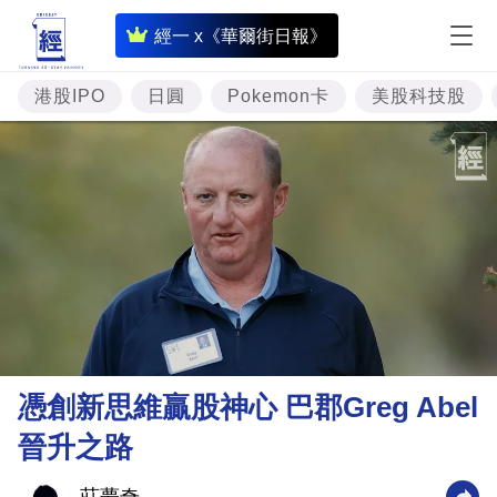
即
經一 x《華爾街日報》
時
財
港股IPO
日圓
Pokemon卡
美股科技股
經
專
題
投
資
樓
市
理
憑創新思維贏股神心 巴郡Greg Abel
財
晉升之路
商
業