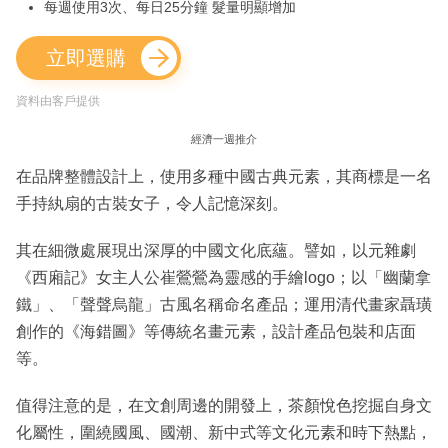
每週使用3次、每日25分鐘 髮量明顯增加
立即選購
資料由客戶提供
經濟一週推介
在品牌整體設計上，使用多種中國古典元素，其商標是一名
手持紈扇的古裝女子，令人記憶深刻。
其在細微處展現出深厚的中國文化底蘊。譬如，以元雜劇
《西廂記》女主人公崔鶯鶯為靈感的手繪logo；以「幽蘭拿
鐵」、「聲聲烏龍」古風名稱命名產品；運用清代畫家聶璜
創作的《海錯圖》等傳統名畫元素，設計產品包裝和店面
等。
值得注意的是，在文創周邊的開發上，茶顏悅色挖掘自身文
化屬性，圍繞國風、國潮、新中式等文化元素和時下熱點，