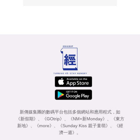
新傳媒集團的數碼平台包括多個網站和應用程式，如
《新假期》
、
《GOtrip》
、
《NM+新Monday》
、
《東方
新地》
、
《more》
、
《Sunday Kiss 親子童萌》
、
《經
濟一週》
。