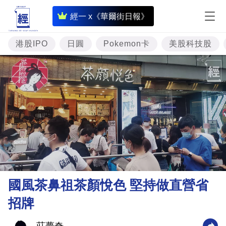
即
經一 x《華爾街日報》
時
財
港股IPO
日圓
Pokemon卡
美股科技股
經
專
題
投
資
樓
市
理
國風茶鼻祖茶顏悅色 堅持做直營省
財
招牌
商
業