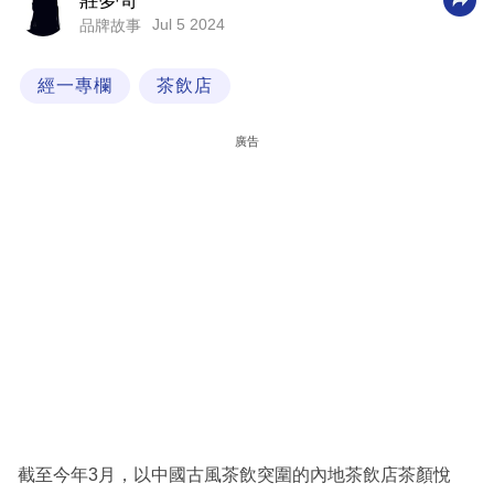
莊夢奇
Jul 5 2024
品牌故事
科
技
經一專欄
茶飲店
職
場
廣告
生
活
時
事
專
欄
訂
閱
專
截至今年3月，以中國古風茶飲突圍的內地茶飲店茶顏悅
區