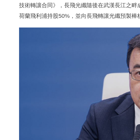
技術轉讓合同》，長飛光纖隨後在武漢長江之畔
荷蘭飛利浦持股50%，並向長飛轉讓光纖預製棒