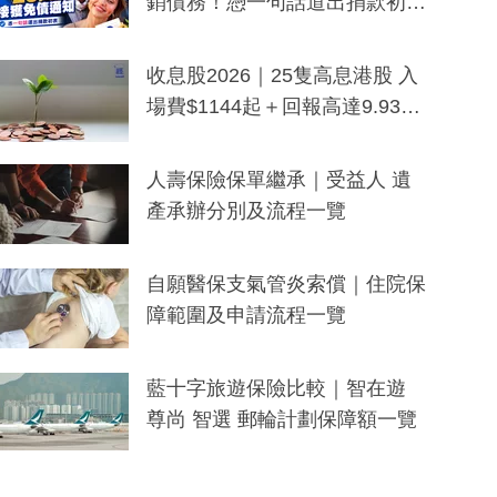
銷債務！憑一句話道出捐款初
衷：加州26萬人接獲免債通知、
一度被誤當詐騙手段
收息股2026｜25隻高息港股 入
場費$1144起＋回報高達9.93
厘！持續更新
人壽保險保單繼承｜受益人 遺
產承辦分別及流程一覽
自願醫保支氣管炎索償｜住院保
障範圍及申請流程一覽
藍十字旅遊保險比較｜智在遊
尊尚 智選 郵輪計劃保障額一覽