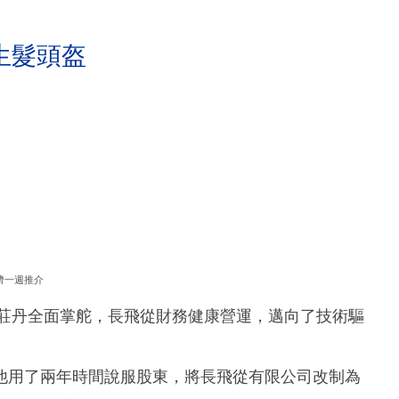
生髮頭盔
濟一週推介
著莊丹全面掌舵，長飛從財務健康營運，邁向了技術驅
他用了兩年時間說服股東，將長飛從有限公司改制為