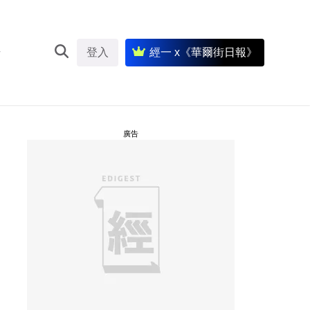
登入
經一 x《華爾街日報》
廣告