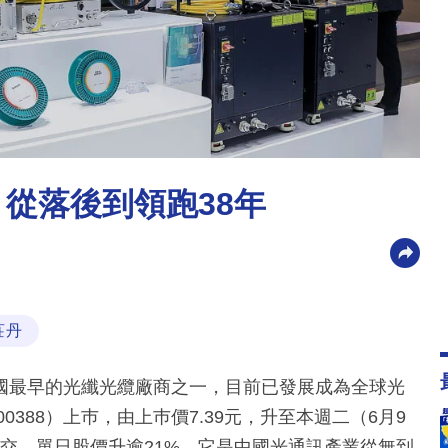
從落後到領跑38年
莊丹
是中國最早的光纖光纜廠商之一，目前已發展成為全球光
0388）上巿，由上巿價7.39元，升至本週二（6月9
成交，單日股價升逾21%。它是中國光通訊產業從無到