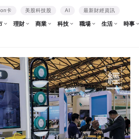
mon卡
美股科技股
AI
最新財經資訊
市
理財
商業
科技
職場
生活
時事