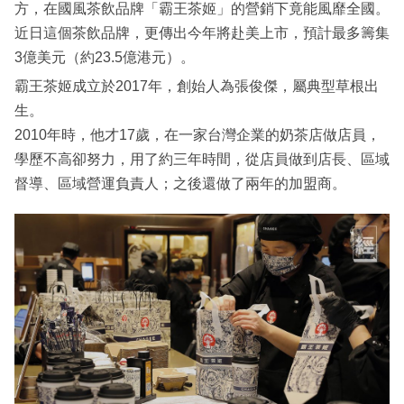
方，在國風茶飲品牌「霸王茶姬」的營銷下竟能風靡全國。
近日這個茶飲品牌，更傳出今年將赴美上市，預計最多籌集
3億美元（約23.5億港元）。
霸王茶姬成立於2017年，創始人為張俊傑，屬典型草根出
生。
2010年時，他才17歲，在一家台灣企業的奶茶店做店員，
學歷不高卻努力，用了約三年時間，從店員做到店長、區域
督導、區域營運負責人；之後還做了兩年的加盟商。