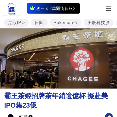
即
經一 x《華爾街日報》
時
財
港股IPO
日圓
Pokemon卡
美股科技股
經
專
題
投
資
樓
市
理
霸王茶姬招牌茶年銷逾億杯 擬赴美
財
IPO集23億
商
業