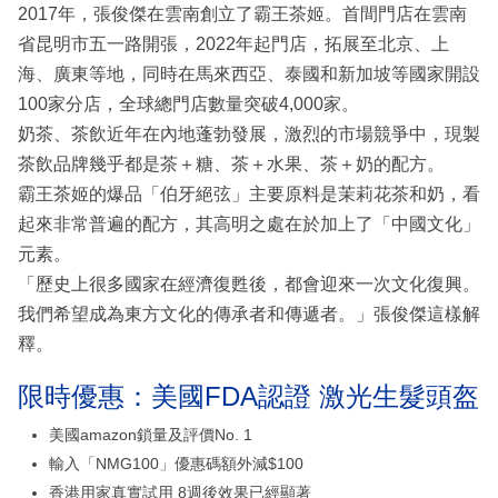
2017年，張俊傑在雲南創立了霸王茶姬。首間門店在雲南
省昆明市五一路開張，2022年起門店，拓展至北京、上
海、廣東等地，同時在馬來西亞、泰國和新加坡等國家開設
100家分店，全球總門店數量突破4,000家。
奶茶、茶飲近年在內地蓬勃發展，激烈的市場競爭中，現製
茶飲品牌幾乎都是茶＋糖、茶＋水果、茶＋奶的配方。
霸王茶姬的爆品「伯牙絕弦」主要原料是茉莉花茶和奶，看
起來非常普遍的配方，其高明之處在於加上了「中國文化」
元素。
「歷史上很多國家在經濟復甦後，都會迎來一次文化復興。
我們希望成為東方文化的傳承者和傳遞者。」張俊傑這樣解
釋。
限時優惠：美國FDA認證 激光生髮頭盔
美國amazon鎖量及評價No. 1
輸入「NMG100」優惠碼額外減$100
香港用家真實試用 8週後效果已經顯著