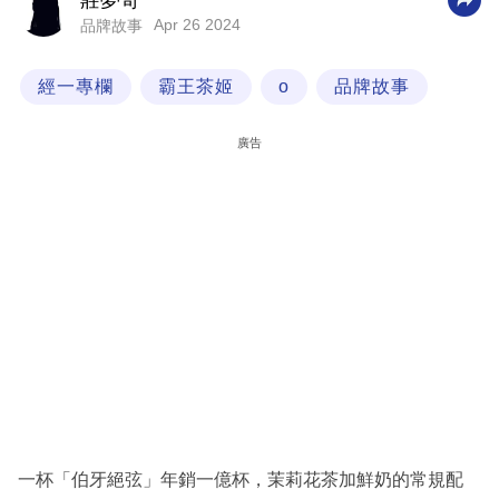
莊夢奇
Apr 26 2024
品牌故事
科
技
經一專欄
霸王茶姬
o
品牌故事
職
場
廣告
生
活
時
事
專
欄
訂
閱
專
一杯「伯牙絕弦」年銷一億杯，茉莉花茶加鮮奶的常規配
區