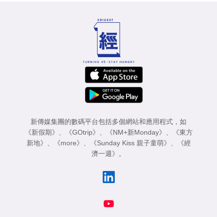
新傳媒集團的數碼平台包括多個網站和應用程式，如
《新假期》
、
《GOtrip》
、
《NM+新Monday》
、
《東方
新地》
、
《more》
、
《Sunday Kiss 親子童萌》
、
《經
濟一週》
。