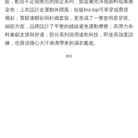
藍，配合不定期推出的限定系列，如金屬光澤感面料或漸層
染色；上衣設計走運動休閒風：短版bra top可單穿或疊搭
襯衫；寬鬆連帽衫與針織套裝，更形成了一整套明星穿搭。
細節方面，品牌設計了平整的縫線避免運動摩擦；高彈力布
料兼顧支撐與舒適；部分系列採用速乾科技，即使高強度訓
練，也毋須擔心大汗淋漓帶來的濕衣尷尬。
廣告