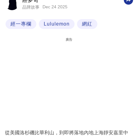
莊夢奇
Dec 24 2025
品牌故事
科
技
經一專欄
Lululemon
網紅
職
場
廣告
生
活
時
事
專
欄
訂
閱
專
從美國洛杉磯比華利山，到即將落地內地上海靜安嘉里中
區