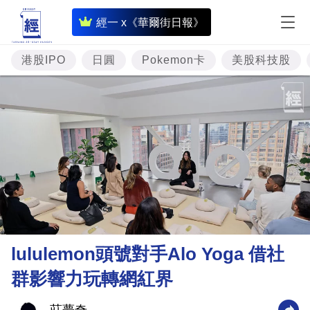
即
經一 x《華爾街日報》
時
財
港股IPO
日圓
Pokemon卡
美股科技股
經
專
題
投
資
樓
市
理
lululemon頭號對手Alo Yoga 借社
財
群影響力玩轉網紅界
商
業