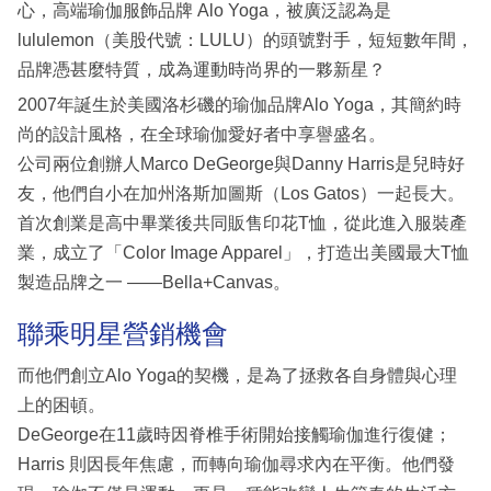
心，高端瑜伽服飾品牌 Alo Yoga，被廣泛認為是
lululemon（美股代號：LULU）的頭號對手，短短數年間，
品牌憑甚麼特質，成為運動時尚界的一夥新星？
2007年誕生於美國洛杉磯的瑜伽品牌Alo Yoga，其簡約時
尚的設計風格，在全球瑜伽愛好者中享譽盛名。
公司兩位創辦人Marco DeGeorge與Danny Harris是兒時好
友，他們自小在加州洛斯加圖斯（Los Gatos）一起長大。
首次創業是高中畢業後共同販售印花T恤，從此進入服裝產
業，成立了「Color Image Apparel」，打造出美國最大T恤
製造品牌之一 ——Bella+Canvas。
聯乘明星營銷機會
而他們創立Alo Yoga的契機，是為了拯救各自身體與心理
上的困頓。
DeGeorge在11歲時因脊椎手術開始接觸瑜伽進行復健；
Harris 則因長年焦慮，而轉向瑜伽尋求內在平衡。他們發