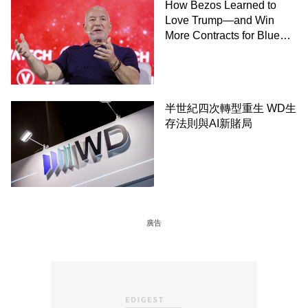
How Bezos Learned to
Love Trump—and Win
More Contracts for Blue
Origin－By Dana Mattioli,
Josh Dawsey and Shane
Shifflett, WSJ
半世紀四次轉型重生 WD生
存法則與AI新賭局
廣告