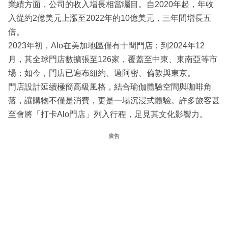
業績方面，公司的收入增長相當矚目。自2020年起，年收
入從約2億美元上漲至2022年的10億美元，三年間增長五
倍。
2023年初，Alo在美加地區僅有十間門店；到2024年12
月，其全球門店數擴張至126家，覆蓋至中東、東南亞等市
場；如今，門店已遍布紐約、邁阿密、倫敦與東京。
門店設計延續極簡高級風格，結合瑜伽體驗空間與咖啡角
落，讓購物不僅是消費，更是一場沉浸式體驗。許多旅客甚
至會將「打卡Alo門店」列入行程，足見其文化影響力。
廣告