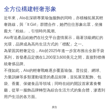
全方位構建輕奢形象
近年來，Alo在深耕專業瑜伽服飾的同時，亦積極拓展其輕
奢路線，與「It Girl」群體合作，她們往往形象出眾，坐擁
龐大「粉絲」，引領時尚風潮。
Alo寄送產品給她們在社交平台盡情展示，藉著頂級網紅的
光環，品牌成為高尚生活方式的「標配」之一。
為鞏固其輕奢定位，Alo於2025年進一步宣布推出全新手袋
系列，首發產品定價在1,200至3,600美元之間，直接對標傳
統奢侈品牌。
不僅如此，Alo的輕奢戰略逐步覆蓋瑜伽、普拉提、網球、
力量訓練等多類運動場景的產品矩陣，並拓展至配飾、包
袋、香薰、保健食品等領域；同時在紐約開設首家素食餐
廳，從單一服飾品牌轉型為綜合生活方式的集合體，滲透到
用戶生活的各方面。
廣告