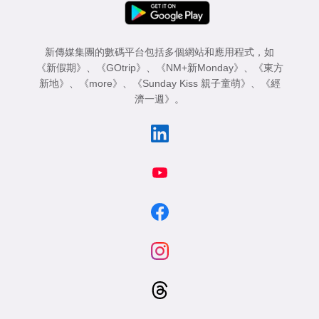
新傳媒集團的數碼平台包括多個網站和應用程式，如
《新假期》
、
《GOtrip》
、
《NM+新Monday》
、
《東方
新地》
、
《more》
、
《Sunday Kiss 親子童萌》
、
《經
濟一週》
。