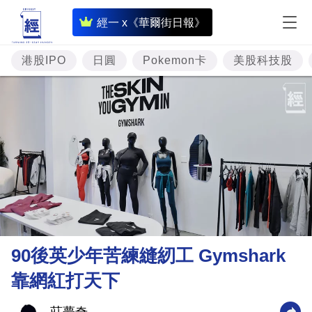
即
經一 x《華爾街日報》
時
財
港股IPO
日圓
Pokemon卡
美股科技股
經
專
題
投
資
樓
市
理
90後英少年苦練縫紉工 Gymshark
財
靠網紅打天下
商
業