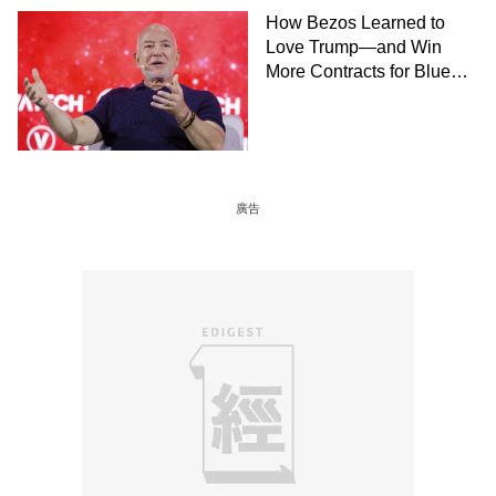
How Bezos Learned to
Love Trump—and Win
More Contracts for Blue
Origin－By Dana Mattioli,
Josh Dawsey and Shane
Shifflett, WSJ
廣告