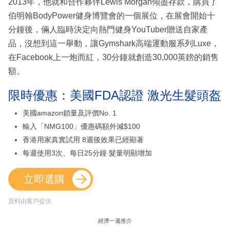
2013年，他就和合作夥伴Lewis Morgan傾盡存款，購買了
伯明翰BodyPower健身博覽會的一個展位，在展會開始十
分鐘後，倆人臨時決定向熱門健身YouTuber贈送自家產
品，沒想到這一舉動，讓Gymshark高端運動服系列Luxe，
在Facebook上一炮而紅，30分鐘就創造30,000英鎊的銷售
額。
限時優惠：美國FDA認證 激光生髮頭盔
美國amazon鎖量及評價No. 1
輸入「NMG100」優惠碼額外減$100
香港用家真實試用 8週後效果已經顯著
每週使用3次、每日25分鐘 髮量明顯增加
立即選購
資料由客戶提供
經濟一週推介