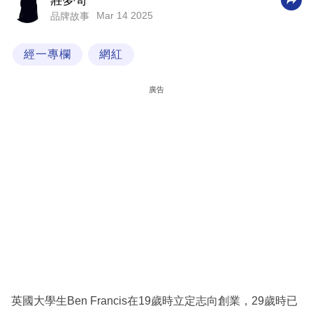
莊夢奇
Mar 14 2025
品牌故事
科
技
經一專欄
網紅
職
場
廣告
生
活
時
事
專
欄
訂
閱
專
英國大學生Ben Francis在19歲時立定志向創業，29歲時已
區