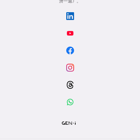
濟一週》
。