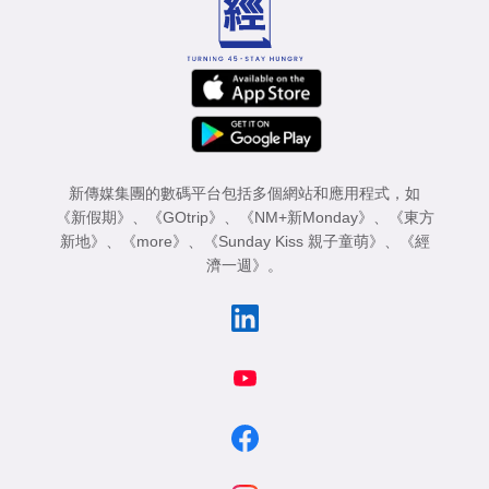
新傳媒集團的數碼平台包括多個網站和應用程式，如
《新假期》
、
《GOtrip》
、
《NM+新Monday》
、
《東方
新地》
、
《more》
、
《Sunday Kiss 親子童萌》
、
《經
濟一週》
。