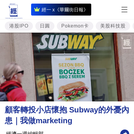
即
經一 x《華爾街日報》
時
財
港股IPO
日圓
Pokemon卡
美股科技股
經
專
題
投
資
樓
市
理
顧客轉投小店懷抱 Subway的外憂內
財
患｜我做marketing
商
業