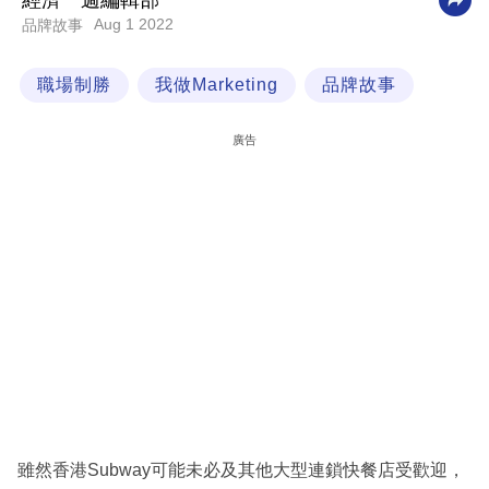
經濟一週編輯部
Aug 1 2022
品牌故事
科
技
職場制勝
我做Marketing
品牌故事
職
場
廣告
生
活
時
事
專
欄
訂
閱
專
雖然香港Subway可能未必及其他大型連鎖快餐店受歡迎，
區