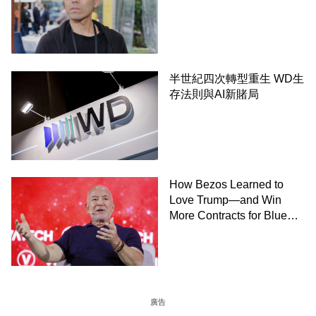
半世紀四次轉型重生 WD生
存法則與AI新賭局
How Bezos Learned to
Love Trump—and Win
More Contracts for Blue
Origin－By Dana Mattioli,
Josh Dawsey and Shane
Shifflett, WSJ
廣告