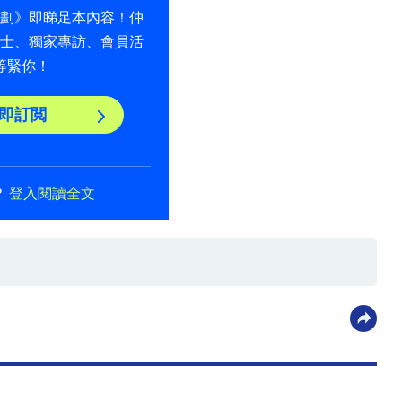
計劃》即睇足本內容！仲
貼士、獨家專訪、會員活
等緊你！
即訂閲
？
登入閱讀全文