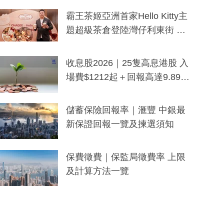
分鐘生成「貼地」宣傳短片
霸王茶姬亞洲首家Hello Kitty主
題超級茶倉登陸灣仔利東街 推
出首創「伯爵紅茶色」Hello Kitt
y及香港限定特調系列
收息股2026｜25隻高息港股 入
場費$1212起＋回報高達9.89
厘！持續更新
儲蓄保險回報率｜滙豐 中銀最
新保證回報一覽及揀選須知
保費徵費｜保監局徵費率 上限
及計算方法一覽