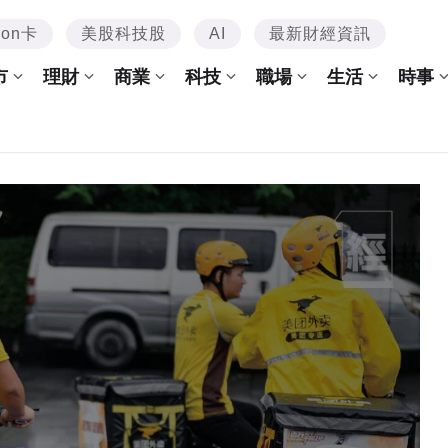
mon卡
美股科技股
AI
最新財經資訊
市
理財
商業
科技
職場
生活
時事