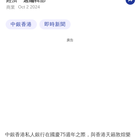
經濟一週編輯部
Oct 2 2024
商業
科
技
中銀香港
即時新聞
職
場
廣告
生
活
時
事
專
欄
訂
閱
專
中銀香港私人銀行在國慶75週年之際，與香港天籟敦煌樂
區