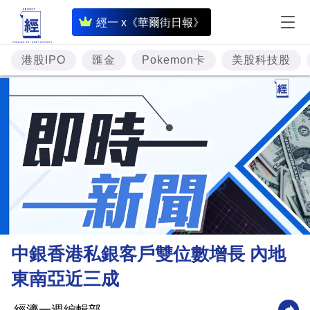
即
經一 x《華爾街日報》
時
財
港股IPO
匯金
Pokemon卡
美股科技股
經
專
題
投
資
樓
市
理
中銀香港私銀客戶雙位數增長 內地
財
東南亞近三成
商
業