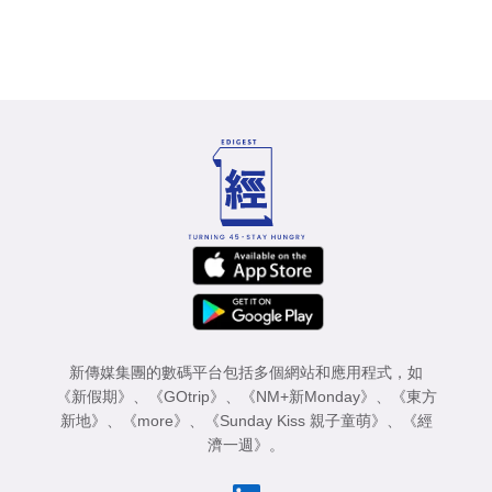
新傳媒集團的數碼平台包括多個網站和應用程式，如
《新假期》
、
《GOtrip》
、
《NM+新Monday》
、
《東方
新地》
、
《more》
、
《Sunday Kiss 親子童萌》
、
《經
濟一週》
。