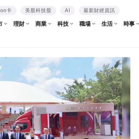
mon卡
美股科技股
AI
最新財經資訊
市
理財
商業
科技
職場
生活
時事