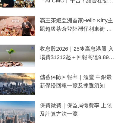
「AI CMO」平台！結合社交聆
聽與廣東話大模型 助中小企數
分鐘生成「貼地」宣傳短片
霸王茶姬亞洲首家Hello Kitty主
題超級茶倉登陸灣仔利東街 推
出首創「伯爵紅茶色」Hello Kitt
y及香港限定特調系列
收息股2026｜25隻高息港股 入
場費$1212起＋回報高達9.89
厘！持續更新
儲蓄保險回報率｜滙豐 中銀最
新保證回報一覽及揀選須知
保費徵費｜保監局徵費率 上限
及計算方法一覽