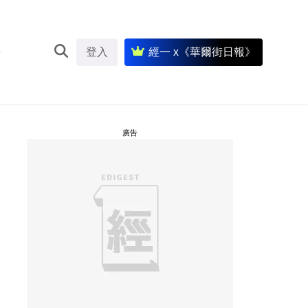
登入
經一 x《華爾街日報》
廣告