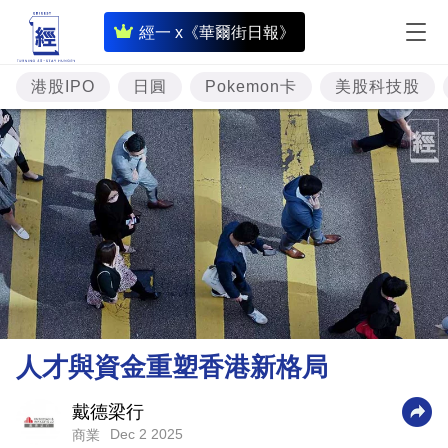
即
經一 x《華爾街日報》
時
財
港股IPO
日圓
Pokemon卡
美股科技股
經
專
題
投
資
樓
市
理
人才與資金重塑香港新格局
財
商
戴德梁行
Dec 2 2025
商業
業