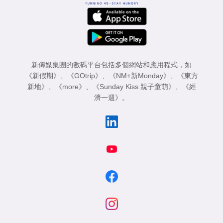
新傳媒集團的數碼平台包括多個網站和應用程式，如
《新假期》
、
《GOtrip》
、
《NM+新Monday》
、
《東方
新地》
、
《more》
、
《Sunday Kiss 親子童萌》
、
《經
濟一週》
。