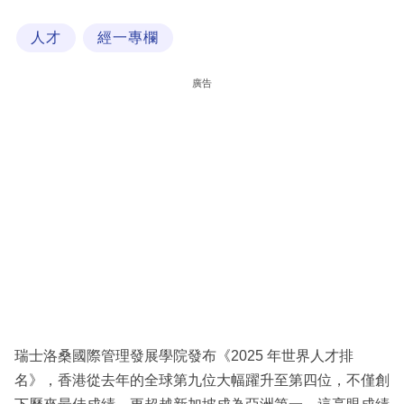
科
人才
經一專欄
技
職
廣告
場
生
活
時
事
專
欄
訂
閱
瑞士洛桑國際管理發展學院發布《2025 年世界人才排
專
名》，香港從去年的全球第九位大幅躍升⾄第四位，不僅創
區