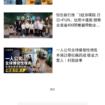
恒生銀行推「1蚊加碟餸 日
日+FUN」信用卡優惠 聯乘
全港逾400間餐廳帶動全城
消費 支持本地餐飲業
一人公司全球爆發性增長
本港註冊狂飆四成 吸金力
驚人︳封面故事
廣告