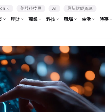
mon卡
美股科技股
AI
最新財經資訊
市
理財
商業
科技
職場
生活
時事