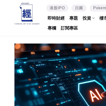
港股IPO
日圓
Poke
即時財經
專題
投資
樓
專欄
訂閱專區