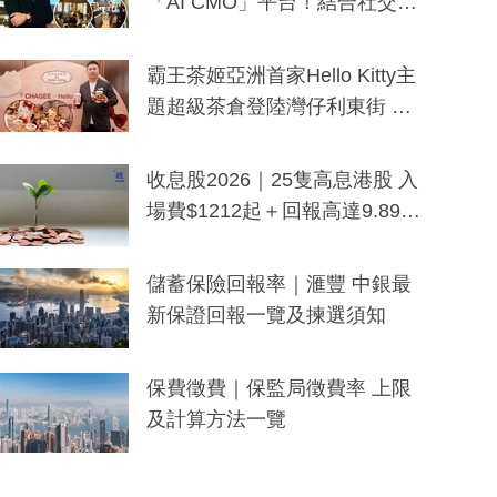
「AI CMO」平台！結合社交聆
聽與廣東話大模型 助中小企數
分鐘生成「貼地」宣傳短片
霸王茶姬亞洲首家Hello Kitty主
題超級茶倉登陸灣仔利東街 推
出首創「伯爵紅茶色」Hello Kitt
y及香港限定特調系列
收息股2026｜25隻高息港股 入
場費$1212起＋回報高達9.89
厘！持續更新
儲蓄保險回報率｜滙豐 中銀最
新保證回報一覽及揀選須知
保費徵費｜保監局徵費率 上限
及計算方法一覽