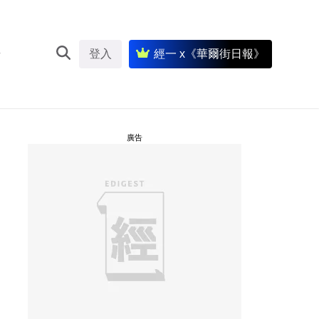
登入
經一 x《華爾街日報》
廣告