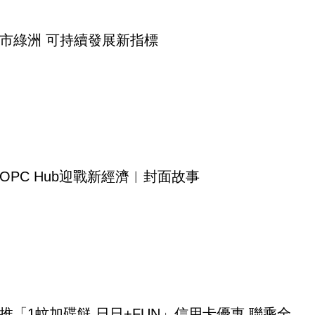
市綠洲 可持續發展新指標
OPC Hub迎戰新經濟︳封面故事
推「1蚊加碟餸 日日+FUN」信用卡優惠 聯乘全