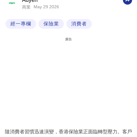
Adyen
May 29 2026
商業
科
技
經一專欄
保險業
消費者
職
場
廣告
生
活
時
事
專
欄
訂
閱
專
隨消費者習慣迅速演變，香港保險業正面臨轉型壓力。客戶
區