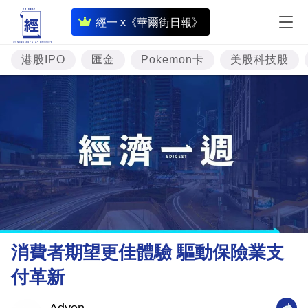
即
經一 x《華爾街日報》
時
財
港股IPO
匯金
Pokemon卡
美股科技股
經
專
題
投
資
樓
市
理
消費者期望更佳體驗 驅動保險業支
財
付革新
商
業