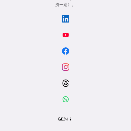
濟一週》
。