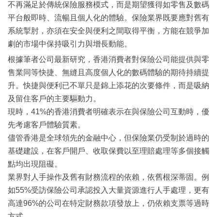
不再滿足於傳統保險服務模式，而是期望獲得如零售及數碼
平台般即時、流暢且個人化的體驗。保險業界既要應對舊有
系統掣肘，亦須在安全與便利之間取得平衡，方能在競爭加
劇的市場中保持吸引力與增長動能。
根據筆者公司最新研究，香港消費者對保險公司能提供與零
售業同等快捷、無縫且高度個人化的數碼體驗的期待持續提
升。快捷與便利已不單只是錦上添花的次要條件，而是吸納
及留住客戶的主要驅動力。
現時，41%的香港消費者明確表示在與保險公司互動時，優
先考慮客戶體驗質素。
儘管香港是全球領先的金融中心，但保險業仍受制於過時的
基礎建設，在客戶開戶、收取保費以至理賠處理等多個接觸
點均出現阻礙。
業界對人手操作及舊有財務流程的依賴，依舊根深蒂固。例
如55%受訪保險公司承認投入大量資源進行人手處理，更有
高達96%的公司在特定財務款項發放上，仍依賴支票等過時
方式。