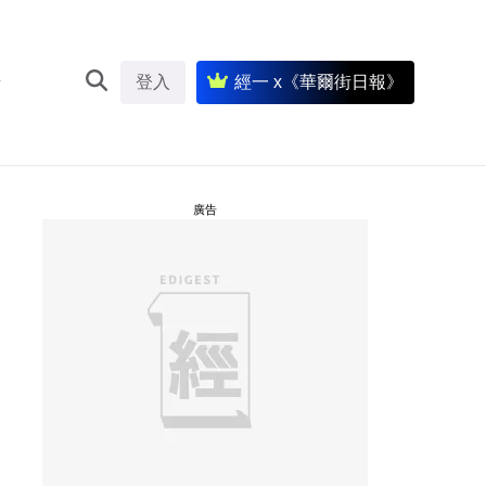
登入
經一 x《華爾街日報》
廣告