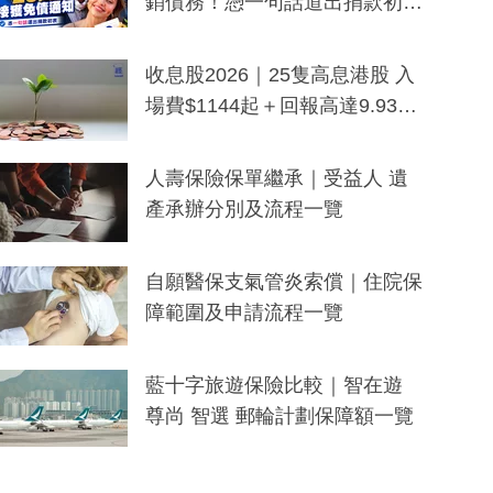
銷債務！憑一句話道出捐款初
衷：加州26萬人接獲免債通知、
一度被誤當詐騙手段
收息股2026｜25隻高息港股 入
場費$1144起＋回報高達9.93
厘！持續更新
人壽保險保單繼承｜受益人 遺
產承辦分別及流程一覽
自願醫保支氣管炎索償｜住院保
障範圍及申請流程一覽
藍十字旅遊保險比較｜智在遊
尊尚 智選 郵輪計劃保障額一覽