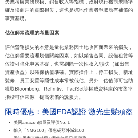
失應考慮業務規模、銷售收入等指標，政府現行機制未能準
確反映商戶的實際損失，這也是棕地作業者爭取應有補償的
事實基礎。
估值師常疏理的考量因素
評估營運損失的本意是量化業務因土地收回而帶來的損失，
估值師需要疏理幾個關鍵因素，如以銷售合同、設備租賃等
佐證可強化申索基礎，也需剔除一次性收入/損失（如出售
資產收益）以確保估值準確。實際操作上，停工損失、新址
裝修、員工安置等隱性成本常被低估。另外，估值師可協助
獲取Bloomberg、Refinitiv、FactSet等權威資料庫的市盈率
指標可信來源，提高索償的說服力。
限時優惠：美國FDA認證 激光生髮頭盔
美國amazon鎖量及評價No. 1
輸入「NMG100」優惠碼額外減$100