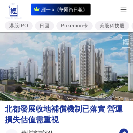
即
經一 x《華爾街日報》
時
財
港股IPO
日圓
Pokemon卡
美股科技股
經
專
題
投
資
樓
市
理
北都發展收地補償機制已落實 營運
財
損失估值需重視
商
業