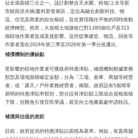
佔全港面積三分之一。該計劃整合天水圍、粉嶺/上水等新
市鎮與洪水橋/廈村新發展區，定位為融合創新科技、物
流、住宅及商業的綜合樞紐，旨在實現職住平衡的同時推動
經濟轉型。然而，大規模土地徵收已對1,065個住戶及313
個棕地作業者造成直接影響。這些從事建造、物流、回收等
作業者需在2024年第三季至2026年第一季分批遷出。
補償機制的優缺點
受影響的棕地作業者可獲政府特惠津貼，補償機制根據業務
類型及場地面積確定金額，分為「工場、倉庫、商舖等經營
者」或「露天／戶外業務經營者」兩類。政府設有5個簡單
易明的特惠津貼率類別，部分設有津貼額上限或合資格面積
下限，但難免引發官民爭議，甚至向土地審裁處申請聆訊。
補償與估值的差距
目前，政府提供的特惠津貼以面積為基準。例如，有蓋商舖