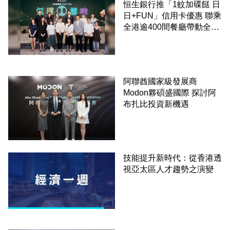
恒生銀行推「1蚊加碟餸 日
日+FUN」信用卡優惠 聯乘
全港逾400間餐廳帶動全城
消費 支持本地餐飲業
阿聯酋國家級發展商
Modon夥碩盛國際 探討阿
布扎比投資新機遇
技能提升新時代：從香港透
視亞太區人才趨勢之演變