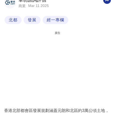
華坊諮詢評估
Mar 11 2025
商業
科
技
北都
發展
經一專欄
職
場
廣告
生
活
時
事
專
欄
訂
閱
專
香港北部都會區發展規劃涵蓋元朗和北區約3萬公頃土地，
區