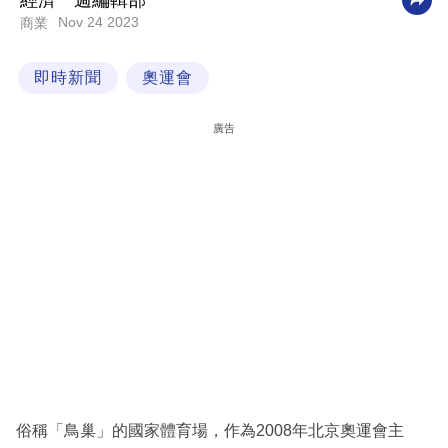
經濟一週編輯部
Nov 24 2023
商業
科
技
即時新聞
奧運會
職
場
廣告
生
活
時
事
專
欄
訂
閱
專
俗稱「鳥巢」的國家體育場，作為2008年北京奧運會主
區