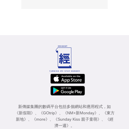
新傳媒集團的數碼平台包括多個網站和應用程式，如
《新假期》
、
《GOtrip》
、
《NM+新Monday》
、
《東方
新地》
、
《more》
、
《Sunday Kiss 親子童萌》
、
《經
濟一週》
。