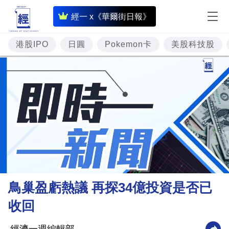
即
經一 x《華爾街日報》
時
財
港股IPO
日圓
Pokemon卡
美股科技股
經
專
題
投
資
樓
市
理
鳥巢盈虧熱議 再探34億投資是否已
財
收回
商
業