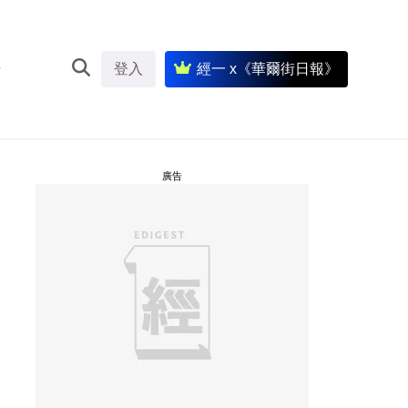
登入
經一 x《華爾街日報》
廣告