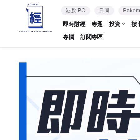
港股IPO
日圓
Poke
即時財經
專題
投資
樓
專欄
訂閱專區