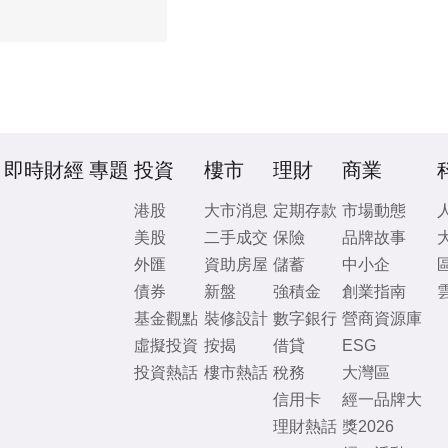
即時財經
專題
投資
樓市
理財
商業
港股
大市消息
定期存款
市場動態
美股
二手成交
保險
品牌故事
外匯
資助房屋
儲蓄
中小企
債券
新盤
強積金
創業指南
基金觀點
裝修設計
數字銀行
營商資源庫
虛擬投資
按揭
借貸
ESG
投資熱話
樓市熱話
稅務
大灣區
信用卡
經一品牌大
理財熱話
獎2026