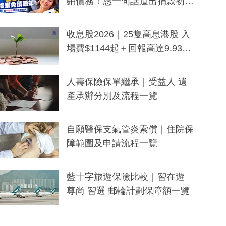
銷債務！憑一句話道出捐款初
衷：加州26萬人接獲免債通知、
一度被誤當詐騙手段
收息股2026｜25隻高息港股 入
場費$1144起＋回報高達9.93
厘！持續更新
人壽保險保單繼承｜受益人 遺
產承辦分別及流程一覽
自願醫保支氣管炎索償｜住院保
障範圍及申請流程一覽
藍十字旅遊保險比較｜智在遊
尊尚 智選 郵輪計劃保障額一覽